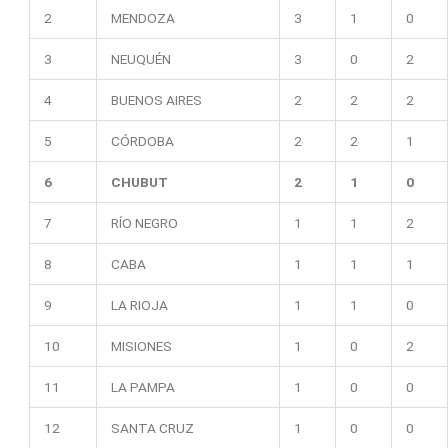
2
MENDOZA
3
1
0
3
NEUQUÉN
3
0
2
4
BUENOS AIRES
2
2
2
5
CÓRDOBA
2
2
1
6
CHUBUT
2
1
0
7
RÍO NEGRO
1
1
2
8
CABA
1
1
1
9
LA RIOJA
1
1
0
10
MISIONES
1
0
2
11
LA PAMPA
1
0
0
12
SANTA CRUZ
1
0
0