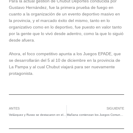
Para la actual gestión de Chubut Deportes conducida por
Gustavo Hernández, fue la primera prueba de fuego en
cuanto a la organización de un evento deportivo masivo en
la provincia, y el marcado éxito del mismo, tanto en lo
organizativo como en lo deportivo, fue puesto en valor tanto
por la gente que lo vivó desde adentro, como la que lo siguió
desde afuera.
Ahora, el foco competitivo apunta a los Juegos EPADE, que
se desarrollarán del 5 al 10 de diciembre en la provincia de
La Pampa y al cual Chubut viajará para ser nuevamente
protagonista.
Ant
Si
ANTES
SIGUIENTE
Velázquez y Russo se destacaron en el Selectivo Argentino de Velocidad
Mañana comienzan los Juegos Comunales