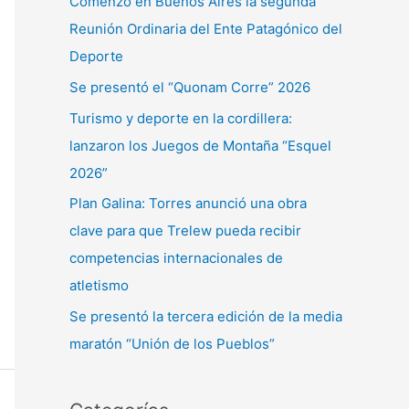
Comenzó en Buenos Aires la segunda
r
Reunión Ordinaria del Ente Patagónico del
p
Deporte
o
Se presentó el “Quonam Corre” 2026
r
Turismo y deporte en la cordillera:
:
lanzaron los Juegos de Montaña “Esquel
2026”
Plan Galina: Torres anunció una obra
clave para que Trelew pueda recibir
competencias internacionales de
atletismo
Se presentó la tercera edición de la media
maratón “Unión de los Pueblos”