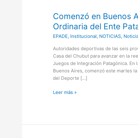
en
Comenzó en Buenos Ai
Buenos
Aires
Ordinaria del Ente Pa
la
EPADE
,
Institucional
,
NOTICIAS
,
Notici
segunda
Reunión
Autoridades deportivas de las seis pro
Ordinaria
Casa del Chubut para avanzar en la re
del
Juegos de Integración Patagónica. En 
Ente
Buenos Aires, comenzó este martes la
Patagónico
del Deporte […]
del
Deporte
Leer más »