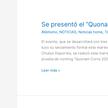
Se
presentó
Se presentó el “Quon
el
“Quonam
Atletismo
,
NOTICIAS
,
Noticias home
,
To
Corre”
2026
El evento, que se desarrollará con tr
tuvo su lanzamiento formal este marte
Chubut Deportes, se realizó este marte
prueba de running “Quonam Corre 2026”,
Leer más »