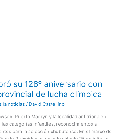
bró su 126º aniversario con
rovincial de lucha olímpica
 la noticias
/
David Castellino
wson, Puerto Madryn y la localidad anfitriona en
 las categorías infantiles, reconocimientos a
lentos para la selección chubutense. En el marco de
 Puerto Pirámides, el pasado sábado 25 de julio se