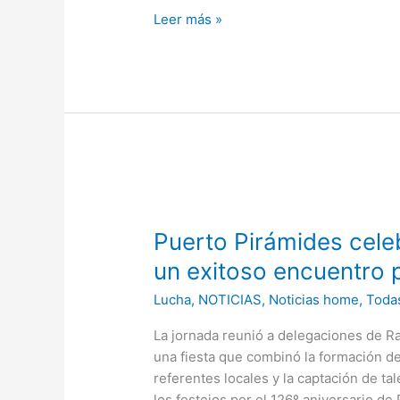
Leer más »
Puerto
Pirámides
Puerto Pirámides cele
celebró
su
un exitoso encuentro p
126º
Lucha
,
NOTICIAS
,
Noticias home
,
Todas
aniversario
con
La jornada reunió a delegaciones de Ra
un
una fiesta que combinó la formación de
exitoso
referentes locales y la captación de ta
encuentro
los festejos por el 126º aniversario de