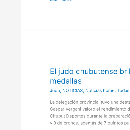
Pueblos”
El
judo
El judo chubutense br
chubutense
brilló
medallas
en
Judo
,
NOTICIAS
,
Noticias home
,
Todas 
Córdoba
con
La delegación provincial tuvo una desta
21
Gaspar Vergani valoró el rendimiento d
medallas
Chubut Deportes durante la preparación
y 9 de bronce, además de 7 quintos pue