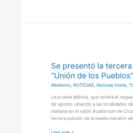
Se
presentó
Se presentó la tercera
la
tercera
“Unión de los Pueblos
edición
Atletismo
,
NOTICIAS
,
Noticias home
,
To
de
la
La prueba atlética, que tendrá el resp
media
de agosto, uniendo a las localidades de
maratón
mañana en el salón Auditórium de Chubu
“Unión
tercera edición de la media maratón 
de
los
Leer más »