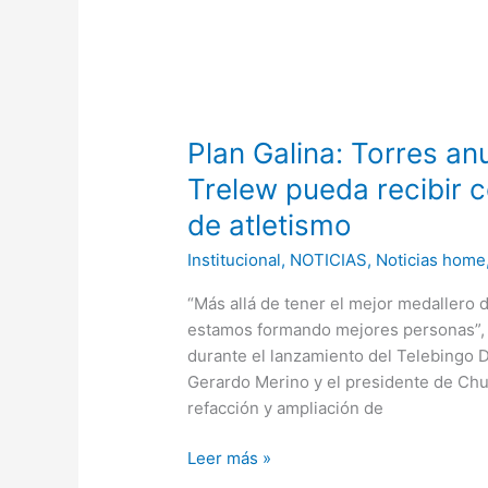
Plan
Galina:
Plan Galina: Torres an
Torres
anunció
Trelew pueda recibir 
una
de atletismo
obra
clave
Institucional
,
NOTICIAS
,
Noticias home
para
“Más allá de tener el mejor medallero 
que
estamos formando mejores personas”, 
Trelew
durante el lanzamiento del Telebingo D
pueda
Gerardo Merino y el presidente de Chu
recibir
refacción y ampliación de
competencias
internacionales
Leer más »
de
atletismo