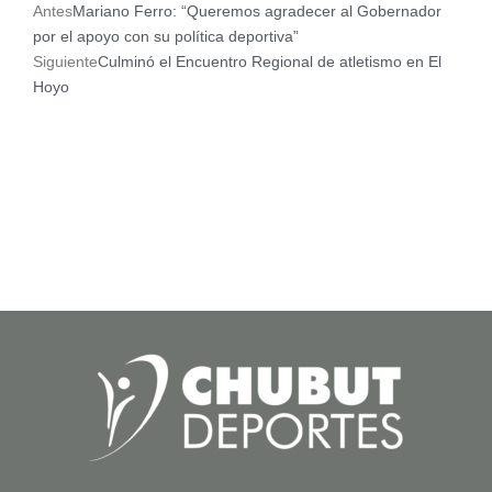
Ant
Siguiente
Antes
Mariano Ferro: “Queremos agradecer al Gobernador
por el apoyo con su política deportiva”
Siguiente
Culminó el Encuentro Regional de atletismo en El
Hoyo