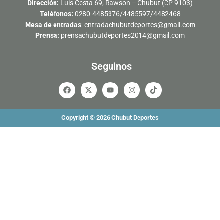
Dirección:
Luis Costa 69, Rawson – Chubut (CP 9103)
Teléfonos:
0280-4485376/4485597/4482468
Mesa de entradas:
entradachubutdeportes@gmail.com
Prensa:
prensachubutdeportes2014@gmail.com
Seguinos
F
X
Y
I
T
a
-
o
n
i
c
t
u
s
k
e
w
t
t
t
b
i
u
a
o
Copyright © 2026 Chubut Deportes
o
t
b
g
k
o
t
e
r
k
e
a
r
m