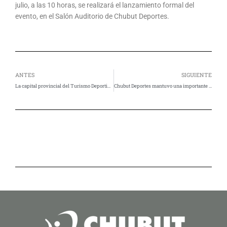
julio, a las 10 horas, se realizará el lanzamiento formal del
evento, en el Salón Auditorio de Chubut Deportes.
Ant
Si
ANTES
SIGUIENTE
La capital provincial del Turismo Deportivo vivió la fiesta del newcom
Chubut Deportes mantuvo una importante reunión con directores de Deporte