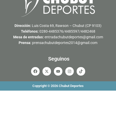
Dirección:
Luis Costa 69, Rawson – Chubut (CP 9103)
Teléfonos:
0280-4485376/4485597/4482468
Mesa de entradas:
entradachubutdeportes@gmail.com
Prensa:
prensachubutdeportes2014@gmail.com
Seguinos
F
X
Y
I
T
a
-
o
n
i
c
t
u
s
k
e
w
t
t
t
b
i
u
a
o
Copyright © 2026 Chubut Deportes
o
t
b
g
k
o
t
e
r
k
e
a
r
m