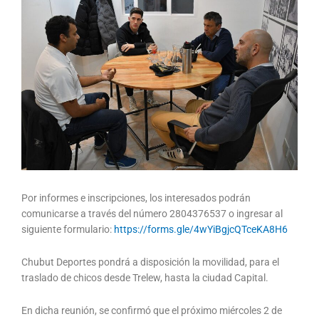
Por informes e inscripciones, los interesados podrán
comunicarse a través del número 2804376537 o ingresar al
siguiente formulario:
https://forms.gle/4wYiBgjcQTceKA8H6
Chubut Deportes pondrá a disposición la movilidad, para el
traslado de chicos desde Trelew, hasta la ciudad Capital.
En dicha reunión, se confirmó que el próximo miércoles 2 de