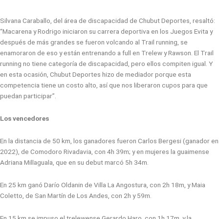
Silvana Caraballo, del área de discapacidad de Chubut Deportes, resaltó:
“Macarena y Rodrigo iniciaron su carrera deportiva en los Juegos Evita y
después de más grandes se fueron volcando al Trail running, se
enamoraron de eso y están entrenando a full en Trelew y Rawson. El Trail
running no tiene categoría de discapacidad, pero ellos compiten igual. Y
en esta ocasión, Chubut Deportes hizo de mediador porque esta
competencia tiene un costo alto, así que nos liberaron cupos para que
puedan participar”.
Los vencedores
En la distancia de 50 km, los ganadores fueron Carlos Bergesi (ganador en
2022), de Comodoro Rivadavia, con 4h 39m; y en mujeres la guaimense
Adriana Millaguala, que en su debut marcó 5h 34m.
En 25 km ganó Darío Oldanin de Villa La Angostura, con 2h 18m, y Maia
Coletto, de San Martín de Los Andes, con 2h y 59m.
En 15 km se impuso el trelewense Gerardo Haro, con 1h 17m, y la