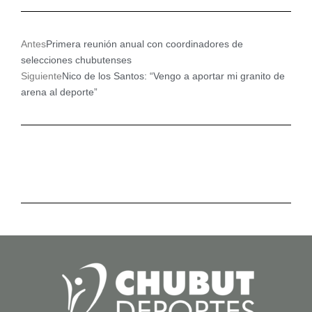
Ant
Siguiente
Antes
Primera reunión anual con coordinadores de
selecciones chubutenses
Siguiente
Nico de los Santos: “Vengo a aportar mi granito de
arena al deporte”