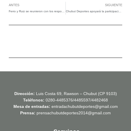
Ant
Si
ANTES
SIGUIENTE
Ferro y Ruiz se reunieron con los responsables del área de preparación física
Chubut Deportes apoyará la participación de Alfonso Uzcudún en el Panamericano de ajedrez
Dirección:
Luis Costa 69, Rawson – Chubut (CP 9103)
Teléfonos:
0280-4485376/4485597/4482468
Mesa de entradas:
entradachubutdeportes@gmail.com
Prensa:
prensachubutdeportes2014@gmail.com