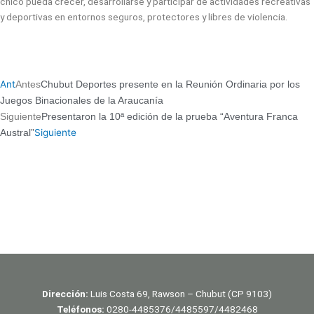
chico pueda crecer, desarrollarse y participar de actividades recreativas
y deportivas en entornos seguros, protectores y libres de violencia.
Ant
Antes
Chubut Deportes presente en la Reunión Ordinaria por los
Juegos Binacionales de la Araucanía
Siguiente
Presentaron la 10ª edición de la prueba “Aventura Franca
Siguiente
Austral”
Dirección:
Luis Costa 69, Rawson – Chubut (CP 9103)
Teléfonos:
0280-4485376/4485597/4482468