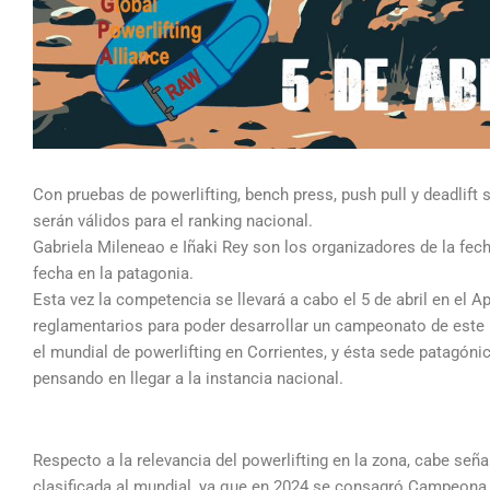
Con pruebas de powerlifting, bench press, push pull y deadlift 
serán válidos para el ranking nacional.
Gabriela Mileneao e Iñaki Rey son los organizadores de la fech
fecha en la patagonia.
Esta vez la competencia se llevará a cabo el 5 de abril en el A
reglamentarios para poder desarrollar un campeonato de este n
el mundial de powerlifting en Corrientes, y ésta sede patagóni
pensando en llegar a la instancia nacional.
Respecto a la relevancia del powerlifting en la zona, cabe señ
clasificada al mundial, ya que en 2024 se consagró Campeona 