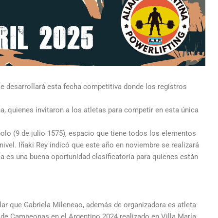
se desarrollará esta fecha competitiva donde los registros
a, quienes invitaron a los atletas para competir en esta única
polo (9 de julio 1575), espacio que tiene todos los elementos
ivel. Iñaki Rey indicó que este año en noviembre se realizará
ca es una buena oportunidad clasificatoria para quienes están
alar que Gabriela Mileneao, además de organizadora es atleta
de Campeonas en el Argentino 2024 realizado en Villa María,