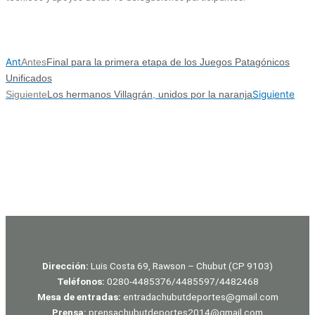
Ant
Antes
Final para la primera etapa de los Juegos Patagónicos
Unificados
Siguiente
Siguiente
Los hermanos Villagrán, unidos por la naranja
Dirección:
Luis Costa 69, Rawson – Chubut (CP 9103)
Teléfonos:
0280-4485376/4485597/4482468
Mesa de entradas:
entradachubutdeportes@gmail.com
Prensa:
prensachubutdeportes2014@gmail.com