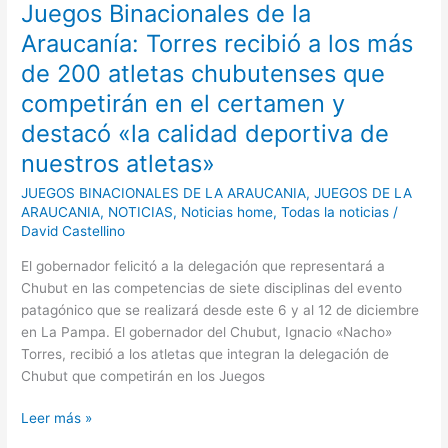
Juegos Binacionales de la
de
la
Araucanía: Torres recibió a los más
Araucanía:
de 200 atletas chubutenses que
Torres
competirán en el certamen y
recibió
a
destacó «la calidad deportiva de
los
nuestros atletas»
más
de
JUEGOS BINACIONALES DE LA ARAUCANIA
,
JUEGOS DE LA
200
ARAUCANIA
,
NOTICIAS
,
Noticias home
,
Todas la noticias
/
atletas
David Castellino
chubutenses
El gobernador felicitó a la delegación que representará a
que
Chubut en las competencias de siete disciplinas del evento
competirán
patagónico que se realizará desde este 6 y al 12 de diciembre
en
en La Pampa. El gobernador del Chubut, Ignacio «Nacho»
el
Torres, recibió a los atletas que integran la delegación de
certamen
Chubut que competirán en los Juegos
y
destacó
Leer más »
«la