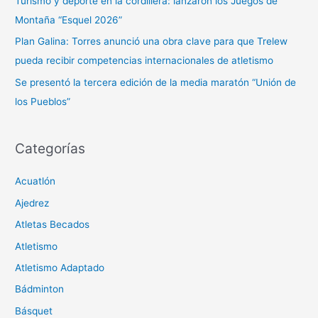
Turismo y deporte en la cordillera: lanzaron los Juegos de
r
Montaña “Esquel 2026”
:
Plan Galina: Torres anunció una obra clave para que Trelew
pueda recibir competencias internacionales de atletismo
Se presentó la tercera edición de la media maratón “Unión de
los Pueblos”
Categorías
Acuatlón
Ajedrez
Atletas Becados
Atletismo
Atletismo Adaptado
Bádminton
Básquet