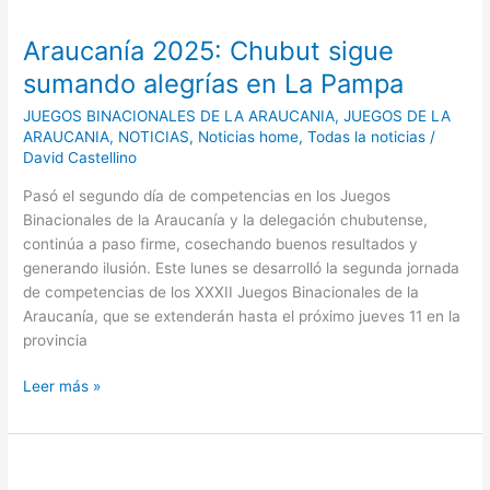
2025:
Araucanía 2025: Chubut sigue
Chubut
sigue
sumando alegrías en La Pampa
sumando
JUEGOS BINACIONALES DE LA ARAUCANIA
,
JUEGOS DE LA
alegrías
ARAUCANIA
,
NOTICIAS
,
Noticias home
,
Todas la noticias
/
en
David Castellino
La
Pampa
Pasó el segundo día de competencias en los Juegos
Binacionales de la Araucanía y la delegación chubutense,
continúa a paso firme, cosechando buenos resultados y
generando ilusión. Este lunes se desarrolló la segunda jornada
de competencias de los XXXII Juegos Binacionales de la
Araucanía, que se extenderán hasta el próximo jueves 11 en la
provincia
Leer más »
Positivo