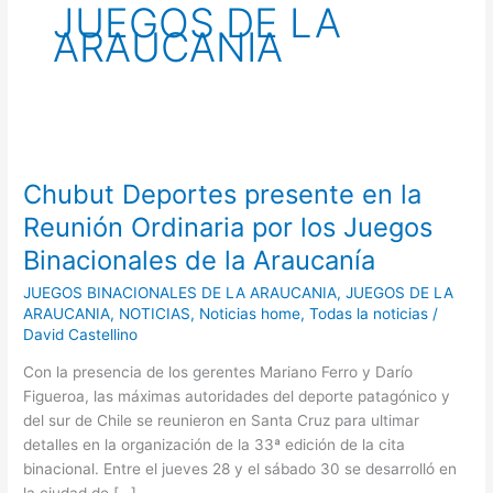
JUEGOS DE LA
ARAUCANIA
Chubut
Deportes
Chubut Deportes presente en la
presente
en
Reunión Ordinaria por los Juegos
la
Binacionales de la Araucanía
Reunión
Ordinaria
JUEGOS BINACIONALES DE LA ARAUCANIA
,
JUEGOS DE LA
por
ARAUCANIA
,
NOTICIAS
,
Noticias home
,
Todas la noticias
/
David Castellino
los
Juegos
Con la presencia de los gerentes Mariano Ferro y Darío
Binacionales
Figueroa, las máximas autoridades del deporte patagónico y
de
del sur de Chile se reunieron en Santa Cruz para ultimar
la
detalles en la organización de la 33ª edición de la cita
Araucanía
binacional. Entre el jueves 28 y el sábado 30 se desarrolló en