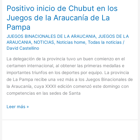
inicio
Positivo inicio de Chubut en los
de
Chubut
Juegos de la Araucanía de La
en
Pampa
los
Juegos
JUEGOS BINACIONALES DE LA ARAUCANIA
,
JUEGOS DE LA
de
ARAUCANIA
,
NOTICIAS
,
Noticias home
,
Todas la noticias
/
David Castellino
la
Araucanía
La delegación de la provincia tuvo un buen comienzo en el
de
certamen internacional, al obtener las primeras medallas e
La
importantes triunfos en los deportes por equipo. La provincia
Pampa
de La Pampa recibe una vez más a los Juegos Binacionales de
la Araucanía, cuya XXXII edición comenzó este domingo con
competencias en las sedes de Santa
Leer más »
Juegos
Binacionales