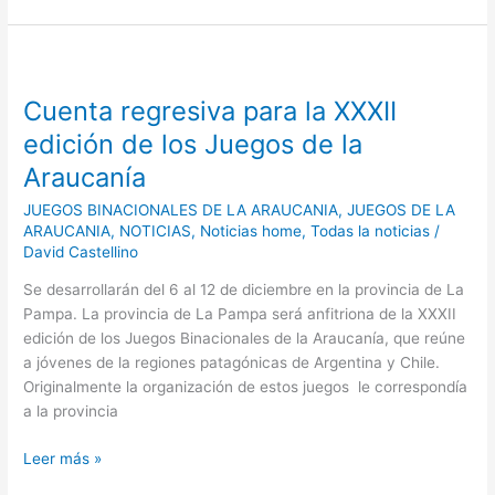
Cuenta
regresiva
Cuenta regresiva para la XXXII
para
la
edición de los Juegos de la
XXXII
Araucanía
edición
de
JUEGOS BINACIONALES DE LA ARAUCANIA
,
JUEGOS DE LA
los
ARAUCANIA
,
NOTICIAS
,
Noticias home
,
Todas la noticias
/
David Castellino
Juegos
de
Se desarrollarán del 6 al 12 de diciembre en la provincia de La
la
Pampa. La provincia de La Pampa será anfitriona de la XXXII
Araucanía
edición de los Juegos Binacionales de la Araucanía, que reúne
a jóvenes de la regiones patagónicas de Argentina y Chile.
Originalmente la organización de estos juegos le correspondía
a la provincia
Leer más »