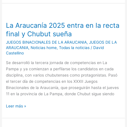
La
Araucanía
La Araucanía 2025 entra en la recta
2025
entra
final y Chubut sueña
en
JUEGOS BINACIONALES DE LA ARAUCANIA
,
JUEGOS DE LA
la
ARAUCANIA
,
Noticias home
,
Todas la noticias
/
David
recta
Castellino
final
y
Se desarrolló la tercera jornada de competencias en La
Chubut
Pampa y ya comienzan a perfilarse los candidatos en cada
sueña
disciplina, con varios chubutenses como protagonistas. Pasó
el tercer día de competencias en los XXXII Juegos
Binacionales de la Araucanía, que proseguirán hasta el jueves
11 en la provincia de La Pampa, donde Chubut sigue siendo
Leer más »
Araucanía