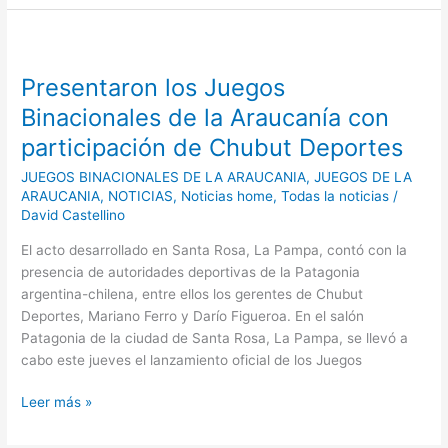
Presentaron
los
Presentaron los Juegos
Juegos
Binacionales
Binacionales de la Araucanía con
de
participación de Chubut Deportes
la
Araucanía
JUEGOS BINACIONALES DE LA ARAUCANIA
,
JUEGOS DE LA
con
ARAUCANIA
,
NOTICIAS
,
Noticias home
,
Todas la noticias
/
David Castellino
participación
de
El acto desarrollado en Santa Rosa, La Pampa, contó con la
Chubut
presencia de autoridades deportivas de la Patagonia
Deportes
argentina-chilena, entre ellos los gerentes de Chubut
Deportes, Mariano Ferro y Darío Figueroa. En el salón
Patagonia de la ciudad de Santa Rosa, La Pampa, se llevó a
cabo este jueves el lanzamiento oficial de los Juegos
Leer más »