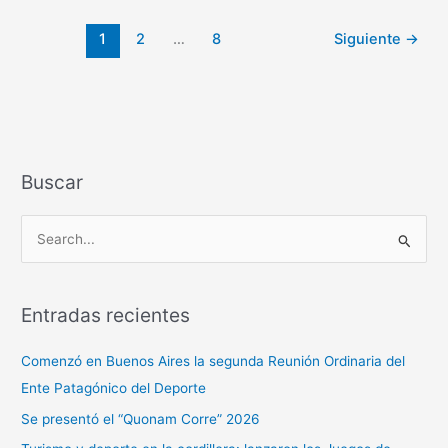
1
2
…
8
Siguiente
→
Buscar
B
u
s
Entradas recientes
c
a
Comenzó en Buenos Aires la segunda Reunión Ordinaria del
r
Ente Patagónico del Deporte
p
Se presentó el “Quonam Corre” 2026
o