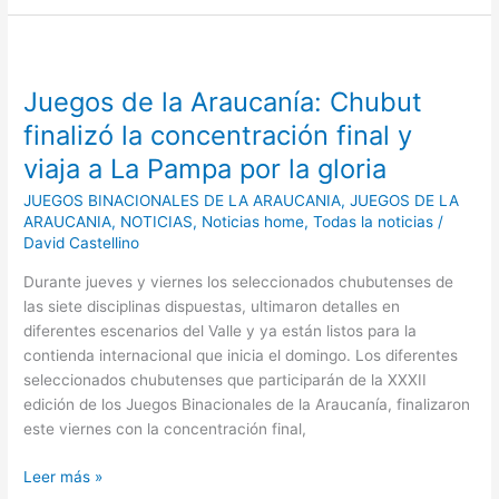
calidad
deportiva
Juegos
de
de
nuestros
Juegos de la Araucanía: Chubut
la
atletas»
Araucanía:
finalizó la concentración final y
Chubut
viaja a La Pampa por la gloria
finalizó
la
JUEGOS BINACIONALES DE LA ARAUCANIA
,
JUEGOS DE LA
concentración
ARAUCANIA
,
NOTICIAS
,
Noticias home
,
Todas la noticias
/
David Castellino
final
y
Durante jueves y viernes los seleccionados chubutenses de
viaja
las siete disciplinas dispuestas, ultimaron detalles en
a
diferentes escenarios del Valle y ya están listos para la
La
contienda internacional que inicia el domingo. Los diferentes
Pampa
seleccionados chubutenses que participarán de la XXXII
por
edición de los Juegos Binacionales de la Araucanía, finalizaron
la
este viernes con la concentración final,
gloria
Leer más »