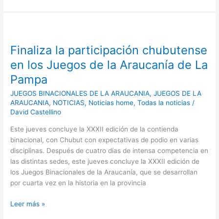
Finaliza
la
Finaliza la participación chubutense
participación
chubutense
en los Juegos de la Araucanía de La
en
Pampa
los
Juegos
JUEGOS BINACIONALES DE LA ARAUCANIA
,
JUEGOS DE LA
de
ARAUCANIA
,
NOTICIAS
,
Noticias home
,
Todas la noticias
/
David Castellino
la
Araucanía
Este jueves concluye la XXXII edición de la contienda
de
binacional, con Chubut con expectativas de podio en varias
La
disciplinas. Después de cuatro días de intensa competencia en
Pampa
las distintas sedes, este jueves concluye la XXXII edición de
los Juegos Binacionales de la Araucanía, que se desarrollan
por cuarta vez en la historia en la provincia
Leer más »