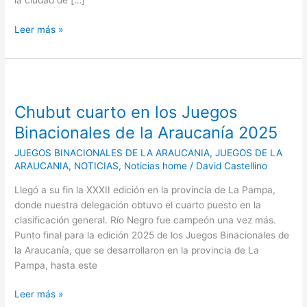
la ciudad de […]
Leer más »
Chubut
cuarto
Chubut cuarto en los Juegos
en
los
Binacionales de la Araucanía 2025
Juegos
JUEGOS BINACIONALES DE LA ARAUCANIA
,
JUEGOS DE LA
Binacionales
ARAUCANIA
,
NOTICIAS
,
Noticias home
/
David Castellino
de
la
Llegó a su fin la XXXII edición en la provincia de La Pampa,
Araucanía
donde nuestra delegación obtuvo el cuarto puesto en la
2025
clasificación general. Río Negro fue campeón una vez más.
Punto final para la edición 2025 de los Juegos Binacionales de
la Araucanía, que se desarrollaron en la provincia de La
Pampa, hasta este
Leer más »