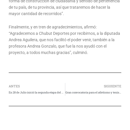
forma de construcción de ciudadanía y sentido de pertenencia
de tu país, de tu provincia, así que trataremos de hacer la
mayor cantidad de recorridos”.
Finalmente, y en tren de agradecimientos, afirmó:
“Agradecemos a Chubut Deportes por recibirnos, a la diputada
Andrea Aguilera, que nos facilitó el poder venir, también a la
profesora Andrea Gonzalo, que fue la nos ayudó con el
proyecto, a todos muchas gracias”, culminó.
Ant
Si
ANTES
SIGUIENTE
En 28 de Julio inició la segunda etapa del Zonal II de Juegos Comunales
Gran convocatoria para el atletismo y tenis de mesa en José de San Martín