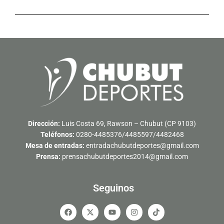
Dirección:
Luis Costa 69, Rawson – Chubut (CP 9103)
Teléfonos:
0280-4485376/4485597/4482468
Mesa de entradas:
entradachubutdeportes@gmail.com
Prensa:
prensachubutdeportes2014@gmail.com
Seguinos
F
X
Y
I
T
a
-
o
n
i
c
t
u
s
k