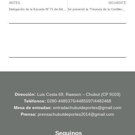
Ant
Si
ANTES
SIGUIENTE
Delegación de la Escuela Nº 71 de Aldea Beleiro visitó Chubut Deportes
Se presentó la “Travesía de la Cordillera a la Costa-Homenaje a Roque Carrasco”
Dirección:
Luis Costa 69, Rawson – Chubut (CP 9103)
Teléfonos:
0280-4485376/4485597/4482468
Mesa de entradas:
entradachubutdeportes@gmail.com
Prensa:
prensachubutdeportes2014@gmail.com
Seguinos