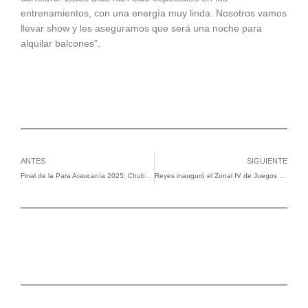
entrenamientos, con una energía muy linda. Nosotros vamos
llevar show y les aseguramos que será una noche para
alquilar balcones”.
Ant
Si
ANTES
SIGUIENTE
Final de la Para Araucanía 2025: Chubut campeón en natación y cuarto en la general
Reyes inauguró el Zonal IV de Juegos Comunales en Cholila