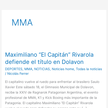
MMA
Maximiliano
“El
Maximiliano “El Capitán” Rivarola
Capitán”
Rivarola
defiende el título en Dolavon
defiende
DEPORTES
,
MMA
,
NOTICIAS
,
Noticias home
,
Todas la noticias
el
/
Nicolás Ferrer
título
en
El capitalino vuelve al ruedo para enfrentar al brasilero Saulo
Dolavon
Xavier Este sábado 18, el Gimnasio Municipal de Dolavon,
recibe la XXIV de Ragnarok Patagonian Argentina, el evento
profesional de MMA, K1 y Kick Boxing más importante de la
Patagonia. El capitalino Maximiliano “El Capitán” Rivarola