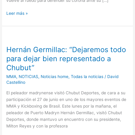
vuelve al ruedo para defender su corona ante su […]
Leer más »
Hernán
Germillac:
Hernán Germillac: “Dejaremos todo
“Dejaremos
todo
para dejar bien representado a
para
Chubut”
dejar
bien
MMA
,
NOTICIAS
,
Noticias home
,
Todas la noticias
/
David
representado
Castellino
a
El peleador madrynense visitó Chubut Deportes, de cara a su
Chubut”
participación el 27 de junio en uno de los mayores eventos de
MMA y Kickboxing de Brasil. Este lunes por la mañana, el
peleador de Puerto Madryn Hernán Germillac, visitó Chubut
Deportes, donde mantuvo un encuentro con su presidente,
Milton Reyes y con la profesora