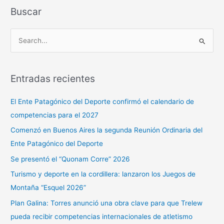
Buscar
B
u
s
Entradas recientes
c
a
El Ente Patagónico del Deporte confirmó el calendario de
r
competencias para el 2027
p
Comenzó en Buenos Aires la segunda Reunión Ordinaria del
o
Ente Patagónico del Deporte
r
Se presentó el “Quonam Corre” 2026
:
Turismo y deporte en la cordillera: lanzaron los Juegos de
Montaña “Esquel 2026”
Plan Galina: Torres anunció una obra clave para que Trelew
pueda recibir competencias internacionales de atletismo