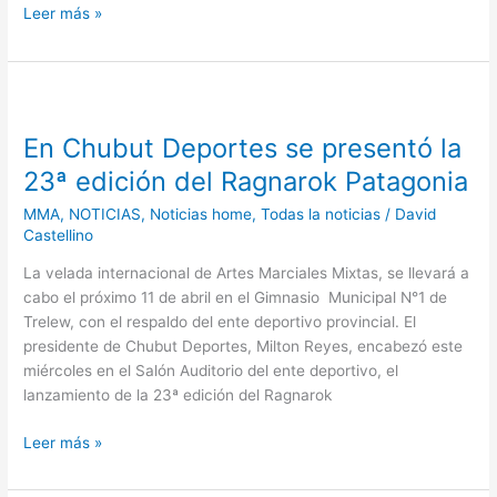
Leer más »
En
Chubut
En Chubut Deportes se presentó la
Deportes
se
23ª edición del Ragnarok Patagonia
presentó
MMA
,
NOTICIAS
,
Noticias home
,
Todas la noticias
/
David
la
Castellino
23ª
edición
La velada internacional de Artes Marciales Mixtas, se llevará a
del
cabo el próximo 11 de abril en el Gimnasio Municipal N°1 de
Ragnarok
Trelew, con el respaldo del ente deportivo provincial. El
Patagonia
presidente de Chubut Deportes, Milton Reyes, encabezó este
miércoles en el Salón Auditorio del ente deportivo, el
lanzamiento de la 23ª edición del Ragnarok
Leer más »