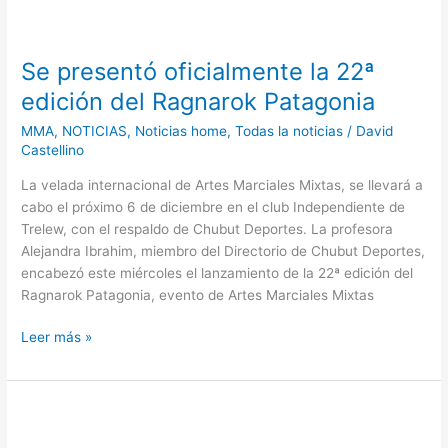
Se
presentó
Se presentó oficialmente la 22ª
oficialmente
la
edición del Ragnarok Patagonia
22ª
MMA
,
NOTICIAS
,
Noticias home
,
Todas la noticias
/
David
edición
Castellino
del
Ragnarok
La velada internacional de Artes Marciales Mixtas, se llevará a
Patagonia
cabo el próximo 6 de diciembre en el club Independiente de
Trelew, con el respaldo de Chubut Deportes. La profesora
Alejandra Ibrahim, miembro del Directorio de Chubut Deportes,
encabezó este miércoles el lanzamiento de la 22ª edición del
Ragnarok Patagonia, evento de Artes Marciales Mixtas
Leer más »
Fabricio
Arévalo: