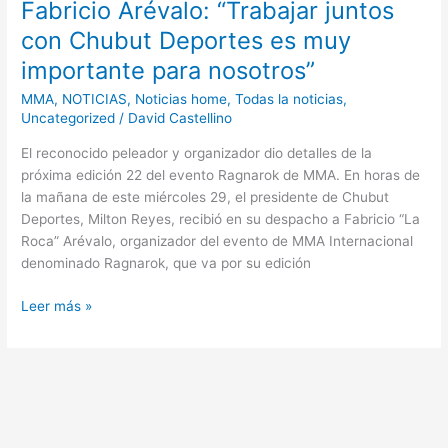
Fabricio Arévalo: “Trabajar juntos
“Trabajar
juntos
con Chubut Deportes es muy
con
importante para nosotros”
Chubut
Deportes
MMA
,
NOTICIAS
,
Noticias home
,
Todas la noticias
,
es
Uncategorized
/
David Castellino
muy
El reconocido peleador y organizador dio detalles de la
importante
próxima edición 22 del evento Ragnarok de MMA. En horas de
para
la mañana de este miércoles 29, el presidente de Chubut
nosotros”
Deportes, Milton Reyes, recibió en su despacho a Fabricio “La
Roca” Arévalo, organizador del evento de MMA Internacional
denominado Ragnarok, que va por su edición
Leer más »