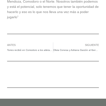
Mendoza, Comodoro o el Norte. Nosotros también podemos
y está el potencial, solo tenemos que tener la oportunidad de
hacerlo y eso es lo que nos lleva una vez más a poder
jugarlo”
Ant
Si
ANTES
SIGUIENTE
Torres recibió en Comodoro a los atletas chubutenses que brillaron en los Juegos EPADE y destacó “el rol formador del deporte”
Olivia Conesa y Adriana Garzón al Iberoamericano U20