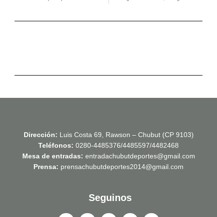
Dirección:
Luis Costa 69, Rawson – Chubut (CP 9103)
Teléfonos:
0280-4485376/4485597/4482468
Mesa de entradas:
entradachubutdeportes@gmail.com
Prensa:
prensachubutdeportes2014@gmail.com
Seguinos
F
X
Y
I
T