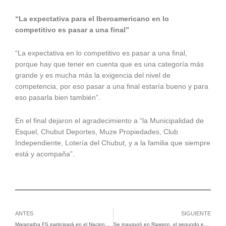
“La expectativa para el Iberoamericano en lo
competitivo es pasar a una final”
“La expectativa en lo competitivo es pasar a una final,
porque hay que tener en cuenta que es una categoría más
grande y es mucha más la exigencia del nivel de
competencia, por eso pasar a una final estaría bueno y para
eso pasarla bien también”.
En el final dejaron el agradecimiento a “la Municipalidad de
Esquel, Chubut Deportes, Muze Propiedades, Club
Independiente, Lotería del Chubut, y a la familia que siempre
está y acompaña”.
Ant
Si
ANTES
SIGUIENTE
Maranatha FS participará en el Nacional de Mendoza
Se inauguró en Rawson, el segundo encuentro del Curso de Arbitraje Federal de Fútbol