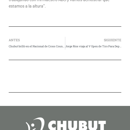
estamos a la altura”.
Ant
Si
ANTES
SIGUIENTE
Chubut brilló en el Nacional de Cross Country con tres títulos argentinos y cinco podios
Jorge Ríos viaja al V Open de Tiro Para Deportivo que se realizará en Arequipa, Perú