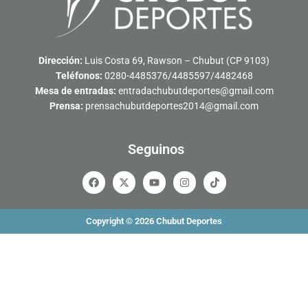
Dirección:
Luis Costa 69, Rawson – Chubut (CP 9103)
Teléfonos:
0280-4485376/4485597/4482468
Mesa de entradas:
entradachubutdeportes@gmail.com
Prensa:
prensachubutdeportes2014@gmail.com
Seguinos
F
X
Y
I
T
a
-
o
n
i
c
t
u
s
k
e
w
t
t
t
b
i
u
a
o
Copyright © 2026 Chubut Deportes
o
t
b
g
k
o
t
e
r
k
e
a
r
m