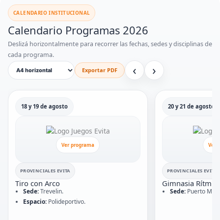
CALENDARIO INSTITUCIONAL
Calendario Programas 2026
Deslizá horizontalmente para recorrer las fechas, sedes y disciplinas de
cada programa.
‹
›
Exportar PDF
18 y 19 de agosto
20 y 21 de agosto
Ver programa
Ver 
PROVINCIALES EVITA
PROVINCIALES EVITA
Tiro con Arco
Gimnasia Rítmic
Sede:
Trevelin.
Sede:
Puerto Madr
Espacio:
Polideportivo.