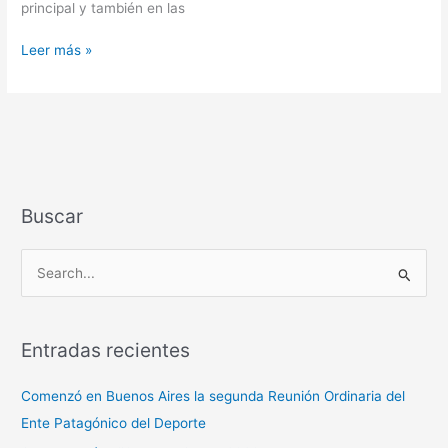
principal y también en las
Leer más »
Buscar
B
u
s
Entradas recientes
c
a
Comenzó en Buenos Aires la segunda Reunión Ordinaria del
r
Ente Patagónico del Deporte
p