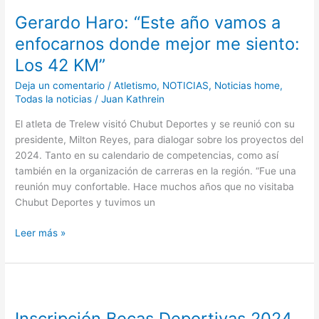
Haro:
Gerardo Haro: “Este año vamos a
“Este
año
enfocarnos donde mejor me siento:
vamos
Los 42 KM”
a
enfocarnos
Deja un comentario
/
Atletismo
,
NOTICIAS
,
Noticias home
,
donde
Todas la noticias
/
Juan Kathrein
mejor
El atleta de Trelew visitó Chubut Deportes y se reunió con su
me
presidente, Milton Reyes, para dialogar sobre los proyectos del
siento:
2024. Tanto en su calendario de competencias, como así
Los
también en la organización de carreras en la región. “Fue una
42
reunión muy confortable. Hace muchos años que no visitaba
KM”
Chubut Deportes y tuvimos un
Leer más »
Inscripción
Becas
Inscripción Becas Deportivas 2024
Deportivas