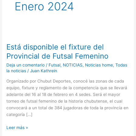
Enero 2024
Está
disponible
Está disponible el fixture del
el
fixture
Provincial de Futsal Femenino
del
Deja un comentario
/
Futsal
,
NOTICIAS
,
Noticias home
,
Todas
Provincial
la noticias
/
Juan Kathrein
de
Futsal
Organizado por Chubut Deportes, conocé las zonas de cada
Femenino
equipo, fixture y reglamento de la competencia que se llevará
adelante del 16 al 18 de febrero en 4 sedes. Será el mayor
torneo de futsal femenino de la historia chubutense, el cual
convocará a un total de 384 jugadoras de toda la provincia en
categoría […]
Leer más »