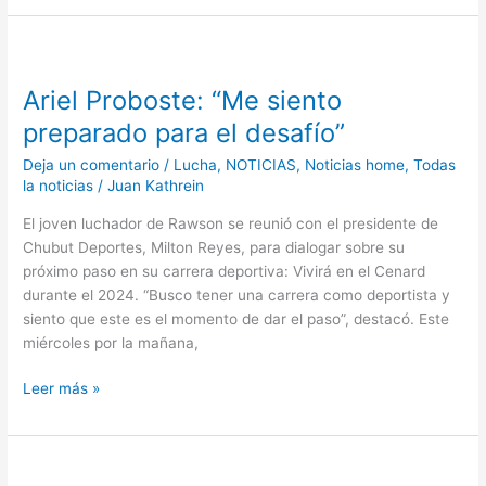
Ariel
Proboste:
Ariel Proboste: “Me siento
“Me
siento
preparado para el desafío”
preparado
Deja un comentario
/
Lucha
,
NOTICIAS
,
Noticias home
,
Todas
para
la noticias
/
Juan Kathrein
el
desafío”
El joven luchador de Rawson se reunió con el presidente de
Chubut Deportes, Milton Reyes, para dialogar sobre su
próximo paso en su carrera deportiva: Vivirá en el Cenard
durante el 2024. “Busco tener una carrera como deportista y
siento que este es el momento de dar el paso”, destacó. Este
miércoles por la mañana,
Leer más »
Gerardo