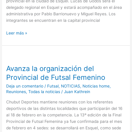
provincial en la ciudad de Esquel. Lucas de Godos será el
delegado regional en Esquel y estará acompañado en el área
administrativa por Pablo Barrionuevo y Miguel Reyes. Los
integrantes se encuentran en la capital provincial
Leer más »
Avanza
la
Avanza la organización del
organización
del
Provincial de Futsal Femenino
Provincial
Deja un comentario
/
Futsal
,
NOTICIAS
,
Noticias home
,
de
Reuniones
,
Todas la noticias
/
Juan Kathrein
Futsal
Femenino
Chubut Deportes mantiene reuniones con los referentes
deportivos de las distintas localidades que participarán del 16
al 18 de febrero en la competencia. La 13º edición de la Final
Provincial de Futsal Femenina ya fue confirmada para el mes
de febrero en 4 sedes: se desarrollará en Esquel, como sede