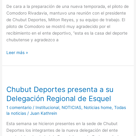
nuestra
De cara a la preparación de una nueva temporada, el piloto de
gran
Comodoro Rivadavia, mantuvo una reunión con el presidente
provincia”
de Chubut Deportes, Milton Reyes, y su equipo de trabajo. El
piloto de Comodoro se mostró muy agradecido por el
recibimiento en el ente deportivo, “esta es la casa del deporte
chubutense y agradezco a
Leer más »
Chubut
Deportes
Chubut Deportes presenta a su
presenta
a
Delegación Regional de Esquel
su
1 comentario
/
Institucional
,
NOTICIAS
,
Noticias home
,
Todas
Delegación
la noticias
/
Juan Kathrein
Regional
de
Esta semana se hicieron presentes en la sede de Chubut
Esquel
Deportes los integrantes de la nueva delegación del ente