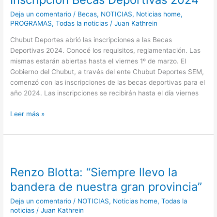
2024
Deja un comentario
/
Becas
,
NOTICIAS
,
Noticias home
,
PROGRAMAS
,
Todas la noticias
/
Juan Kathrein
Chubut Deportes abrió las inscripciones a las Becas
Deportivas 2024. Conocé los requisitos, reglamentación. Las
mismas estarán abiertas hasta el viernes 1º de marzo. El
Gobierno del Chubut, a través del ente Chubut Deportes SEM,
comenzó con las inscripciones de las becas deportivas para el
año 2024. Las inscripciones se recibirán hasta el día viernes
Leer más »
Renzo
Blotta:
Renzo Blotta: “Siempre llevo la
“Siempre
llevo
bandera de nuestra gran provincia”
la
Deja un comentario
/
NOTICIAS
,
Noticias home
,
Todas la
bandera
noticias
/
Juan Kathrein
de