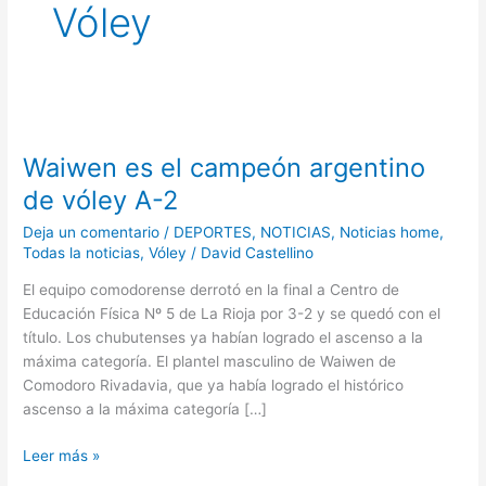
Vóley
Waiwen
es
Waiwen es el campeón argentino
el
campeón
de vóley A-2
argentino
Deja un comentario
/
DEPORTES
,
NOTICIAS
,
Noticias home
,
de
Todas la noticias
,
Vóley
/
David Castellino
vóley
A-
El equipo comodorense derrotó en la final a Centro de
2
Educación Física Nº 5 de La Rioja por 3-2 y se quedó con el
título. Los chubutenses ya habían logrado el ascenso a la
máxima categoría. El plantel masculino de Waiwen de
Comodoro Rivadavia, que ya había logrado el histórico
ascenso a la máxima categoría […]
Leer más »