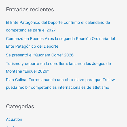
s
Entradas recientes
c
a
El Ente Patagónico del Deporte confirmó el calendario de
r
competencias para el 2027
p
Comenzó en Buenos Aires la segunda Reunión Ordinaria del
o
Ente Patagónico del Deporte
r
Se presentó el “Quonam Corre” 2026
:
Turismo y deporte en la cordillera: lanzaron los Juegos de
Montaña “Esquel 2026”
Plan Galina: Torres anunció una obra clave para que Trelew
pueda recibir competencias internacionales de atletismo
Categorías
Acuatlón