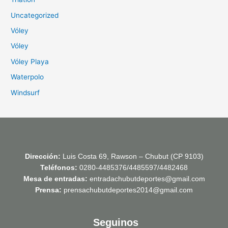
Uncategorized
Vóley
Vóley
Vóley Playa
Waterpolo
Windsurf
Dirección:
Luis Costa 69, Rawson – Chubut (CP 9103)
Teléfonos:
0280-4485376/4485597/4482468
Mesa de entradas:
entradachubutdeportes@gmail.com
Prensa:
prensachubutdeportes2014@gmail.com
Seguinos