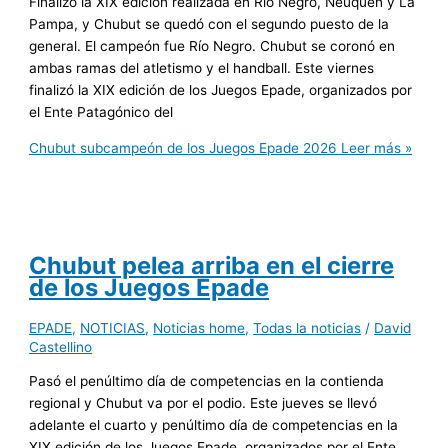
Finalizó la XIX edición realizada en Río Negro, Neuquén y La
Pampa, y Chubut se quedó con el segundo puesto de la
general. El campeón fue Río Negro. Chubut se coronó en
ambas ramas del atletismo y el handball. Este viernes
finalizó la XIX edición de los Juegos Epade, organizados por
el Ente Patagónico del
Chubut subcampeón de los Juegos Epade 2026
Leer más »
Chubut pelea arriba en el cierre
de los Juegos Epade
EPADE
,
NOTICIAS
,
Noticias home
,
Todas la noticias
/
David
Castellino
Pasó el penúltimo día de competencias en la contienda
regional y Chubut va por el podio. Este jueves se llevó
adelante el cuarto y penúltimo día de competencias en la
XIX edición de los Juegos Epade, organizados por el Ente