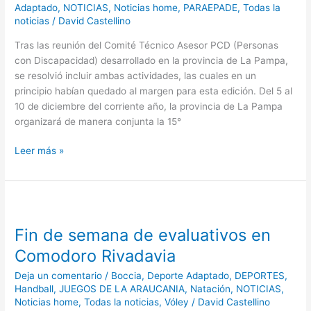
Adaptado
,
NOTICIAS
,
Noticias home
,
PARAEPADE
,
Todas la
y
noticias
/
David Castellino
Básquet
3×3
Tras las reunión del Comité Técnico Asesor PCD (Personas
con Discapacidad) desarrollado en la provincia de La Pampa,
se resolvió incluir ambas actividades, las cuales en un
principio habían quedado al margen para esta edición. Del 5 al
10 de diciembre del corriente año, la provincia de La Pampa
organizará de manera conjunta la 15°
Leer más »
Fin
de
Fin de semana de evaluativos en
semana
de
Comodoro Rivadavia
evaluativos
Deja un comentario
/
Boccia
,
Deporte Adaptado
,
DEPORTES
,
en
Handball
,
JUEGOS DE LA ARAUCANIA
,
Natación
,
NOTICIAS
,
Comodoro
Noticias home
,
Todas la noticias
,
Vóley
/
David Castellino
Rivadavia