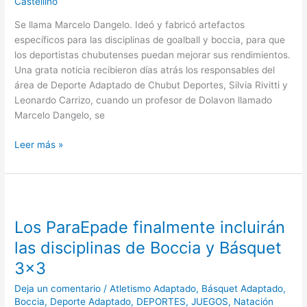
Castellino
para
el
Se llama Marcelo Dangelo. Ideó y fabricó artefactos
desarrollo
específicos para las disciplinas de goalball y boccia, para que
del
los deportistas chubutenses puedan mejorar sus rendimientos.
Deporte
Una grata noticia recibieron días atrás los responsables del
Adaptado
área de Deporte Adaptado de Chubut Deportes, Silvia Rivitti y
Leonardo Carrizo, cuando un profesor de Dolavon llamado
Marcelo Dangelo, se
Leer más »
Los
ParaEpade
Los ParaEpade finalmente incluirán
finalmente
incluirán
las disciplinas de Boccia y Básquet
las
3×3
disciplinas
de
Deja un comentario
/
Atletismo Adaptado
,
Básquet Adaptado
,
Boccia
Boccia
,
Deporte Adaptado
,
DEPORTES
,
JUEGOS
,
Natación