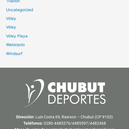
Triatlón
Uncategorized
Vóley
Vóley
Vóley Playa
Waterpolo
Windsurf
Dirección:
Luis Costa 69, Rawson – Chubut (CP 9103)
Teléfonos:
0280-4485376/4485597/4482468