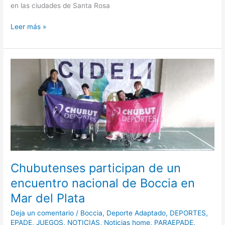
en las ciudades de Santa Rosa
Leer más »
Chubutenses
participan
de
un
encuentro
nacional
de
Boccia
en
Mar
Chubutenses participan de un
del
encuentro nacional de Boccia en
Plata
Mar del Plata
Deja un comentario
/
Boccia
,
Deporte Adaptado
,
DEPORTES
,
EPADE
,
JUEGOS
,
NOTICIAS
,
Noticias home
,
PARAEPADE
,