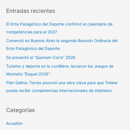
s
Entradas recientes
c
a
El Ente Patagónico del Deporte confirmó el calendario de
r
competencias para el 2027
p
Comenzó en Buenos Aires la segunda Reunión Ordinaria del
o
Ente Patagónico del Deporte
r
Se presentó el “Quonam Corre” 2026
:
Turismo y deporte en la cordillera: lanzaron los Juegos de
Montaña “Esquel 2026”
Plan Galina: Torres anunció una obra clave para que Trelew
pueda recibir competencias internacionales de atletismo
Categorías
Acuatlón