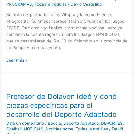
PROGRAMAS
,
Todas la noticias
/
David Castellino
Se trata del portuario Lucas Villagra y la comodorense
Milagros Barría. Ambos representarán a Chubut en los juegos
EPADE. Este domingo finaliza la Araucanía Nacional, pero ya
comienza la cuenta regresiva para los Juegos EPADE 2021,
que se desarrollarán del 5 al 10 de diciembre en la provincia de
La Pampa y para tal evento,
Leer más »
Profesor
de
Profesor de Dolavon ideó y donó
Dolavon
ideó
piezas específicas para el
y
desarrollo del Deporte Adaptado
donó
piezas
Deja un comentario
/
Boccia
,
Deporte Adaptado
,
DEPORTES
,
específicas
Goalball
,
NOTICIAS
,
Noticias home
,
Todas la noticias
/
David