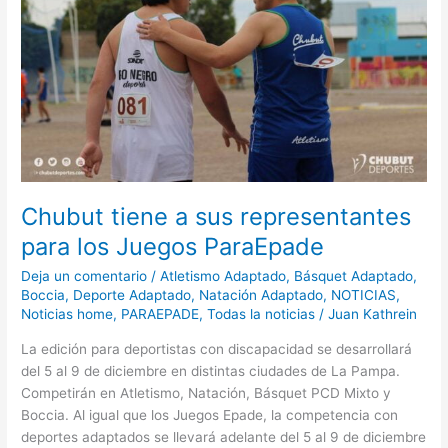
representantes
para
los
Juegos
ParaEpade
Chubut tiene a sus representantes
para los Juegos ParaEpade
Deja un comentario
/
Atletismo Adaptado
,
Básquet Adaptado
,
Boccia
,
Deporte Adaptado
,
Natación Adaptado
,
NOTICIAS
,
Noticias home
,
PARAEPADE
,
Todas la noticias
/
Juan Kathrein
La edición para deportistas con discapacidad se desarrollará
del 5 al 9 de diciembre en distintas ciudades de La Pampa.
Competirán en Atletismo, Natación, Básquet PCD Mixto y
Boccia. Al igual que los Juegos Epade, la competencia con
deportes adaptados se llevará adelante del 5 al 9 de diciembre