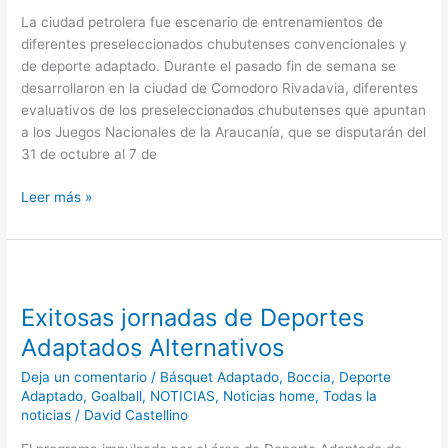
La ciudad petrolera fue escenario de entrenamientos de
diferentes preseleccionados chubutenses convencionales y
de deporte adaptado. Durante el pasado fin de semana se
desarrollaron en la ciudad de Comodoro Rivadavia, diferentes
evaluativos de los preseleccionados chubutenses que apuntan
a los Juegos Nacionales de la Araucanía, que se disputarán del
31 de octubre al 7 de
Leer más »
Exitosas
jornadas
Exitosas jornadas de Deportes
de
Deportes
Adaptados Alternativos
Adaptados
Deja un comentario
/
Básquet Adaptado
,
Boccia
,
Deporte
Alternativos
Adaptado
,
Goalball
,
NOTICIAS
,
Noticias home
,
Todas la
noticias
/
David Castellino