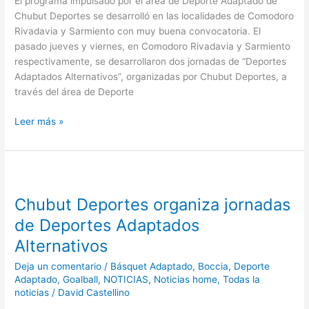
El programa impulsado por el área de Deporte Adaptado de
Chubut Deportes se desarrolló en las localidades de Comodoro
Rivadavia y Sarmiento con muy buena convocatoria. El
pasado jueves y viernes, en Comodoro Rivadavia y Sarmiento
respectivamente, se desarrollaron dos jornadas de “Deportes
Adaptados Alternativos”, organizadas por Chubut Deportes, a
través del área de Deporte
Leer más »
Chubut
Deportes
Chubut Deportes organiza jornadas
organiza
jornadas
de Deportes Adaptados
de
Alternativos
Deportes
Adaptados
Deja un comentario
/
Básquet Adaptado
,
Boccia
,
Deporte
Alternativos
Adaptado
,
Goalball
,
NOTICIAS
,
Noticias home
,
Todas la
noticias
/
David Castellino