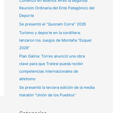
Comenzó en Buenos Aires la segunda
r
Reunión Ordinaria del Ente Patagónico del
p
Deporte
o
Se presentó el “Quonam Corre” 2026
r
Turismo y deporte en la cordillera:
:
lanzaron los Juegos de Montaña “Esquel
2026”
Plan Galina: Torres anunció una obra
clave para que Trelew pueda recibir
competencias internacionales de
atletismo
Se presentó la tercera edición de la media
maratón “Unión de los Pueblos”