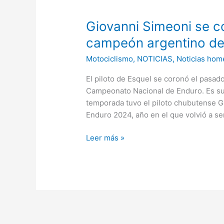
Simeoni
Giovanni Simeoni se 
se
consagró
campeón argentino de
nuevamente
Motociclismo
,
NOTICIAS
,
Noticias hom
campeón
argentino
El piloto de Esquel se coronó el pasad
de
Campeonato Nacional de Enduro. Es su 
Enduro
temporada tuvo el piloto chubutense 
Enduro 2024, año en el que volvió a se
Leer más »