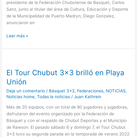
presidente de la Federación Chubutense de Basquet, Carlos
Sanz, junto al titular del área de Cultura, Educación y Deporte
de la Municipalidad de Puerto Madryn, Diego Gonzalez,
anunciaron en
Leer más »
El
Tour
El Tour Chubut 3×3 brilló en Playa
Chubut
3×3
Unión
brilló
Deja un comentario
/
Básquet 3x3
,
Federaciones
,
NOTICIAS
,
en
Noticias home
,
Todas la noticias
/
Juan Kathrein
Playa
Unión
Más de 20 equipos, con un total de 80 jugadores y jugadoras,
disfrutaron del evento organizado por la Federación de
Básquet y con el respaldo de Chubut Deportes y el Municipio
de Rawson. El pasado sábado 6 y domingo 7, el Tour Chubut
3×3 tuvo su segunda parada en la temporada de verano 2022