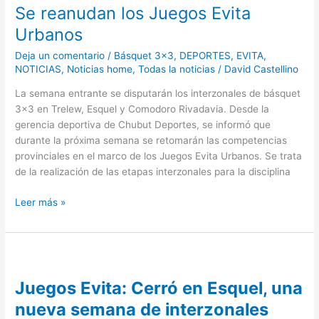
Se reanudan los Juegos Evita
los
Juegos
Urbanos
Evita
Deja un comentario
/
Básquet 3x3
,
DEPORTES
,
EVITA
,
Urbanos
NOTICIAS
,
Noticias home
,
Todas la noticias
/
David Castellino
La semana entrante se disputarán los interzonales de básquet
3×3 en Trelew, Esquel y Comodoro Rivadavia. Desde la
gerencia deportiva de Chubut Deportes, se informó que
durante la próxima semana se retomarán las competencias
provinciales en el marco de los Juegos Evita Urbanos. Se trata
de la realización de las etapas interzonales para la disciplina
Leer más »
Juegos
Evita:
Juegos Evita: Cerró en Esquel, una
Cerró
en
nueva semana de interzonales
Esquel,