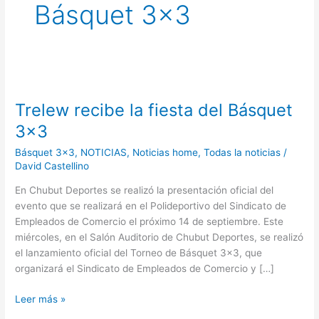
Básquet 3×3
Trelew
recibe
Trelew recibe la fiesta del Básquet
la
fiesta
3×3
del
Básquet 3x3
,
NOTICIAS
,
Noticias home
,
Todas la noticias
/
Básquet
David Castellino
3×3
En Chubut Deportes se realizó la presentación oficial del
evento que se realizará en el Polideportivo del Sindicato de
Empleados de Comercio el próximo 14 de septiembre. Este
miércoles, en el Salón Auditorio de Chubut Deportes, se realizó
el lanzamiento oficial del Torneo de Básquet 3×3, que
organizará el Sindicato de Empleados de Comercio y […]
Leer más »