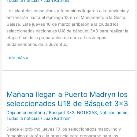
Todas la noticias
/
Juan Kathrein
en
Los planteles masculinos y femeninos llegaron a la provincia y
Puerto
entrenarán hasta el domingo 13 en el Monumento a la Gesta
Madryn
Galesa. Este jueves 10 de marzo arribaron a la ciudad los
seleccionados nacionales U18 de básquet 3×3 para realizar la
etapa final de la preparación de cara a Los Juegos
Sudamericanos de la Juventud,
Leer más »
Mañana
llegan
Mañana llegan a Puerto Madryn los
a
Puerto
seleccionados U18 de Básquet 3×3
Madryn
Deja un comentario
/
Básquet 3x3
,
NOTICIAS
,
Noticias home
,
los
Todas la noticias
/
Juan Kathrein
seleccionados
U18
Desde el próximo jueves 10 los seleccionados masculino y
de
femenino estarán a la provincia para prepararse para los