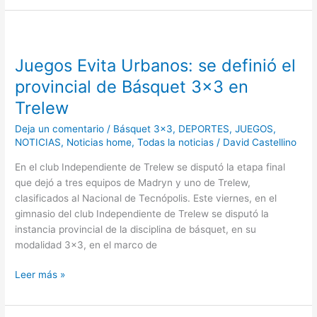
Juegos
Evita
Juegos Evita Urbanos: se definió el
Urbanos:
se
provincial de Básquet 3×3 en
definió
Trelew
el
provincial
Deja un comentario
/
Básquet 3x3
,
DEPORTES
,
JUEGOS
,
de
NOTICIAS
,
Noticias home
,
Todas la noticias
/
David Castellino
Básquet
En el club Independiente de Trelew se disputó la etapa final
3×3
que dejó a tres equipos de Madryn y uno de Trelew,
en
clasificados al Nacional de Tecnópolis. Este viernes, en el
Trelew
gimnasio del club Independiente de Trelew se disputó la
instancia provincial de la disciplina de básquet, en su
modalidad 3×3, en el marco de
Leer más »