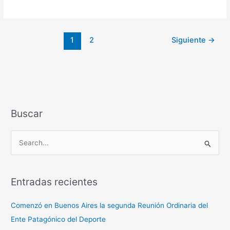
1
2
Siguiente
→
Buscar
B
u
s
Entradas recientes
c
a
Comenzó en Buenos Aires la segunda Reunión Ordinaria del
r
Ente Patagónico del Deporte
p