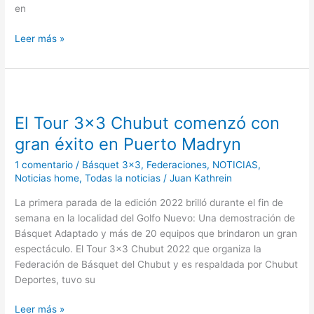
en
Leer más »
El
Tour
El Tour 3×3 Chubut comenzó con
3×3
Chubut
gran éxito en Puerto Madryn
comenzó
1 comentario
/
Básquet 3x3
,
Federaciones
,
NOTICIAS
,
con
Noticias home
,
Todas la noticias
/
Juan Kathrein
gran
éxito
La primera parada de la edición 2022 brilló durante el fin de
en
semana en la localidad del Golfo Nuevo: Una demostración de
Puerto
Básquet Adaptado y más de 20 equipos que brindaron un gran
Madryn
espectáculo. El Tour 3×3 Chubut 2022 que organiza la
Federación de Básquet del Chubut y es respaldada por Chubut
Deportes, tuvo su
Leer más »