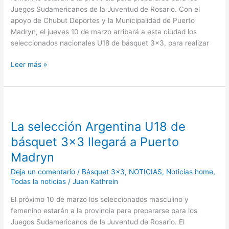
Básquet
Juegos Sudamericanos de la Juventud de Rosario. Con el
3×3
apoyo de Chubut Deportes y la Municipalidad de Puerto
Madryn, el jueves 10 de marzo arribará a esta ciudad los
seleccionados nacionales U18 de básquet 3×3, para realizar
Leer más »
La
selección
La selección Argentina U18 de
Argentina
U18
básquet 3×3 llegará a Puerto
de
Madryn
básquet
3×3
Deja un comentario
/
Básquet 3x3
,
NOTICIAS
,
Noticias home
,
llegará
Todas la noticias
/
Juan Kathrein
a
El próximo 10 de marzo los seleccionados masculino y
Puerto
femenino estarán a la provincia para prepararse para los
Madryn
Juegos Sudamericanos de la Juventud de Rosario. El