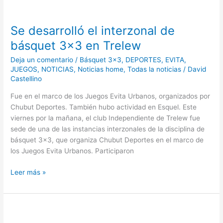
Se
desarrolló
Se desarrolló el interzonal de
el
interzonal
básquet 3×3 en Trelew
de
Deja un comentario
/
Básquet 3x3
,
DEPORTES
,
EVITA
,
básquet
JUEGOS
,
NOTICIAS
,
Noticias home
,
Todas la noticias
/
David
3×3
Castellino
en
Trelew
Fue en el marco de los Juegos Evita Urbanos, organizados por
Chubut Deportes. También hubo actividad en Esquel. Este
viernes por la mañana, el club Independiente de Trelew fue
sede de una de las instancias interzonales de la disciplina de
básquet 3×3, que organiza Chubut Deportes en el marco de
los Juegos Evita Urbanos. Participaron
Leer más »
Se
reanudan