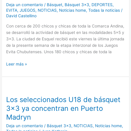
Deja un comentario
/
Básquet
,
Básquet 3x3
,
DEPORTES
,
una
EVITA
,
JUEGOS
,
NOTICIAS
,
Noticias home
,
Todas la noticias
/
nueva
David Castellino
semana
de
Con cerca de 200 chicos y chicas de toda la Comarca Andina,
interzonales
se desarrolló la actividad de básquet en las modalidades 5×5 y
3×3. La ciudad de Esquel recibió este viernes la última jornada
de la presente semana de la etapa interzonal de los Juegos
Evita Chubutenses. Unos 180 chicos y chicas de toda la
Leer más »
Los
seleccionados
Los seleccionados U18 de básquet
U18
de
3×3 ya concentran en Puerto
básquet
Madryn
3×3
ya
Deja un comentario
/
Básquet 3x3
,
NOTICIAS
,
Noticias home
,
concentran