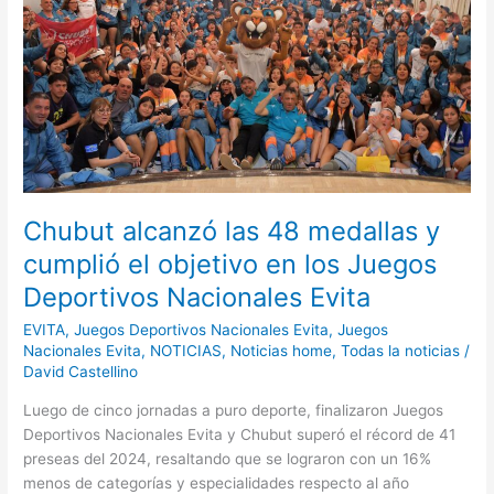
48
medallas
y
cumplió
el
objetivo
en
los
Juegos
Chubut alcanzó las 48 medallas y
Deportivos
Nacionales
cumplió el objetivo en los Juegos
Evita
Deportivos Nacionales Evita
EVITA
,
Juegos Deportivos Nacionales Evita
,
Juegos
Nacionales Evita
,
NOTICIAS
,
Noticias home
,
Todas la noticias
/
David Castellino
Luego de cinco jornadas a puro deporte, finalizaron Juegos
Deportivos Nacionales Evita y Chubut superó el récord de 41
preseas del 2024, resaltando que se lograron con un 16%
menos de categorías y especialidades respecto al año