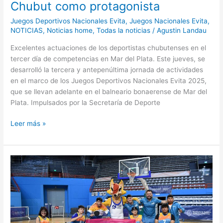
Chubut como protagonista
Juegos Deportivos Nacionales Evita
,
Juegos Nacionales Evita
,
NOTICIAS
,
Noticias home
,
Todas la noticias
/
Agustin Landau
Excelentes actuaciones de los deportistas chubutenses en el
tercer día de competencias en Mar del Plata. Este jueves, se
desarrolló la tercera y antepenúltima jornada de actividades
en el marco de los Juegos Deportivos Nacionales Evita 2025,
que se llevan adelante en el balneario bonaerense de Mar del
Plata. Impulsados por la Secretaría de Deporte
Leer más »
Otra
exitosa
jornada
para
Chubut
en