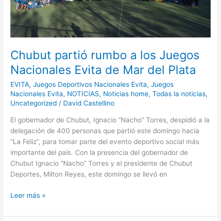
Juegos
Nacionales
Evita
de
Mar
Chubut partió rumbo a los Juegos
del
Nacionales Evita de Mar del Plata
Plata
EVITA
,
Juegos Deportivos Nacionales Evita
,
Juegos
Nacionales Evita
,
NOTICIAS
,
Noticias home
,
Todas la noticias
,
Uncategorized
/
David Castellino
El gobernador de Chubut, Ignacio “Nacho” Torres, despidió a la
delegación de 400 personas que partió este domingo hacia
“La Feliz”, para tomar parte del evento deportivo social más
importante del país. Con la presencia del gobernador de
Chubut Ignacio “Nacho” Torres y el presidente de Chubut
Deportes, Milton Reyes, este domingo se llevó en
Leer más »