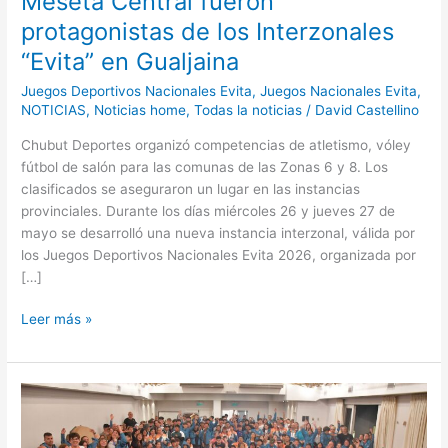
Meseta Central fueron
Interzonales
protagonistas de los Interzonales
“Evita”
“Evita” en Gualjaina
en
Gualjaina
Juegos Deportivos Nacionales Evita
,
Juegos Nacionales Evita
,
NOTICIAS
,
Noticias home
,
Todas la noticias
/
David Castellino
Chubut Deportes organizó competencias de atletismo, vóley
fútbol de salón para las comunas de las Zonas 6 y 8. Los
clasificados se aseguraron un lugar en las instancias
provinciales. Durante los días miércoles 26 y jueves 27 de
mayo se desarrolló una nueva instancia interzonal, válida por
los Juegos Deportivos Nacionales Evita 2026, organizada por
[…]
Leer más »
Chubut
alcanzó
las