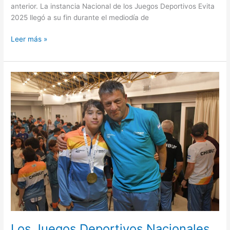
anterior. La instancia Nacional de los Juegos Deportivos Evita
2025 llegó a su fin durante el mediodía de
Leer más »
Los
Juegos
Deportivos
Nacionales
Evita
llegan
a
su
fin
y
Chubut
da
pelea
Los Juegos Deportivos Nacionales