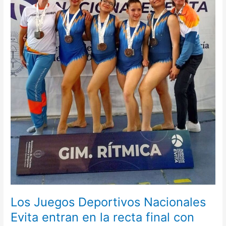
Evita
entran
en
la
recta
final
con
Chubut
como
protagonista
Los Juegos Deportivos Nacionales
Evita entran en la recta final con