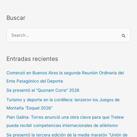
Buscar
B
u
s
Entradas recientes
c
a
Comenzó en Buenos Aires la segunda Reunión Ordinaria del
r
Ente Patagónico del Deporte
p
Se presentó el “Quonam Corre” 2026
o
Turismo y deporte en la cordillera: lanzaron los Juegos de
r
Montaña “Esquel 2026”
:
Plan Galina: Torres anunció una obra clave para que Trelew
pueda recibir competencias internacionales de atletismo
Se presentó la tercera edición de la media maratón “Unión de