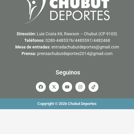
Dirección:
Luis Costa 69, Rawson – Chubut (CP 9103)
Teléfonos:
0280-4485376/4485597/4482468
Mesa de entradas:
entradachubutdeportes@gmail.com
Prensa:
prensachubutdeportes2014@gmail.com
Seguinos
F
X
Y
I
T
a
-
o
n
i
c
t
u
s
k
e
w
t
t
t
b
i
u
a
o
Copyright © 2026 Chubut Deportes
o
t
b
g
k
o
t
e
r
k
e
a
r
m