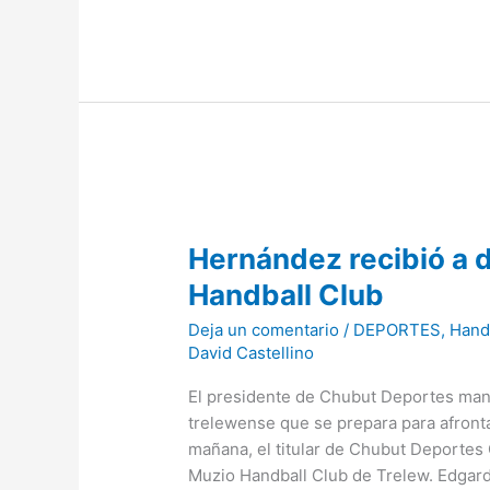
Hernández
recibió
Hernández recibió a d
a
dirigentes
Handball Club
del
Deja un comentario
/
DEPORTES
,
Hand
Muzio
David Castellino
Handball
Club
El presidente de Chubut Deportes man
trelewense que se prepara para afronta
mañana, el titular de Chubut Deportes
Muzio Handball Club de Trelew. Edgar