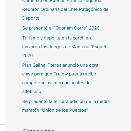
Comenzó en Buenos Aires la segunda
r
Reunión Ordinaria del Ente Patagónico del
p
Deporte
o
Se presentó el “Quonam Corre” 2026
r
Turismo y deporte en la cordillera:
:
lanzaron los Juegos de Montaña “Esquel
2026”
Plan Galina: Torres anunció una obra
clave para que Trelew pueda recibir
competencias internacionales de
atletismo
Se presentó la tercera edición de la media
maratón “Unión de los Pueblos”