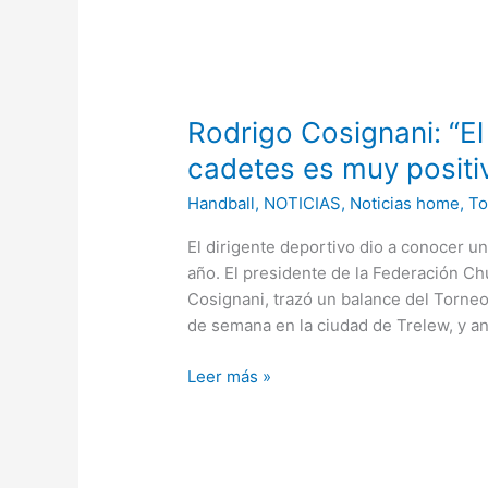
Rodrigo
Cosignani:
Rodrigo Cosignani: “El
“El
balance
cadetes es muy positi
del
Handball
,
NOTICIAS
,
Noticias home
,
To
provincial
de
El dirigente deportivo dio a conocer u
cadetes
año. El presidente de la Federación 
es
Cosignani, trazó un balance del Torneo
muy
de semana en la ciudad de Trelew, y anu
positivo“
Leer más »