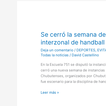
Se
cerró
Se cerró la semana de
la
semana
interzonal de handball
de
Deja un comentario
/
DEPORTES
,
EVIT
Juegos
Todas la noticias
/
David Castellino
Evita
con
En la Escuela 751 se disputó la instanc
el
cerró una nueva semana de instancias 
interzonal
Chubutenses, organizados por Chubut D
de
fue escenario para la disciplina de han
handball
Leer más »