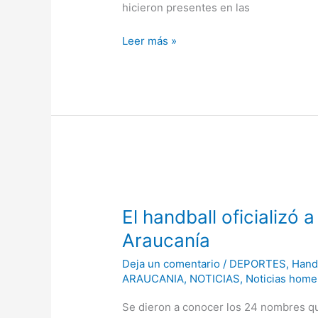
hicieron presentes en las
Leer más »
El
handball
El handball oficializó 
oficializó
a
Araucanía
sus
Deja un comentario
/
DEPORTES
,
Hand
representantes
ARAUCANIA
,
NOTICIAS
,
Noticias home
para
la
Se dieron a conocer los 24 nombres q
Araucanía