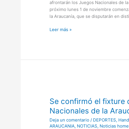
afrontarán los Juegos Nacionales de l
próximo lunes 1 de noviembre comenza
la Araucanía, que se disputarán en dist
Leer más »
Se
confirmó
Se confirmó el fixture
el
fixture
Nacionales de la Arau
de
Deja un comentario
/
DEPORTES
,
Hand
handball
ARAUCANIA
,
NOTICIAS
,
Noticias home
para