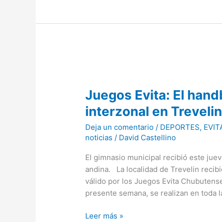
Juegos
Evita:
Juegos Evita: El handb
El
handball
interzonal en Treveli
cordillerano
Deja un comentario
/
DEPORTES
,
EVIT
tuvo
noticias
/
David Castellino
su
interzonal
El gimnasio municipal recibió este jue
en
andina. La localidad de Trevelin recibi
Trevelin
válido por los Juegos Evita Chubutens
presente semana, se realizan en toda 
Leer más »