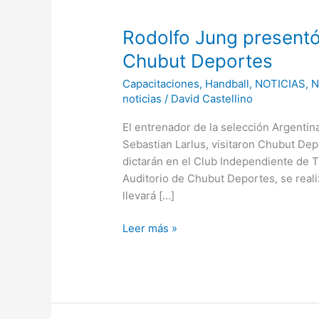
Jung
Rodolfo Jung present
presentó
su
Chubut Deportes
Campus
Capacitaciones
,
Handball
,
NOTICIAS
,
N
de
noticias
/
David Castellino
Handball
en
El entrenador de la selección Argentina
Chubut
Sebastian Larlus, visitaron Chubut De
Deportes
dictarán en el Club Independiente de T
Auditorio de Chubut Deportes, se real
llevará […]
Leer más »