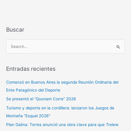
Buscar
B
u
s
Entradas recientes
c
a
Comenzó en Buenos Aires la segunda Reunión Ordinaria del
r
Ente Patagónico del Deporte
p
Se presentó el “Quonam Corre” 2026
o
Turismo y deporte en la cordillera: lanzaron los Juegos de
r
Montaña “Esquel 2026”
:
Plan Galina: Torres anunció una obra clave para que Trelew