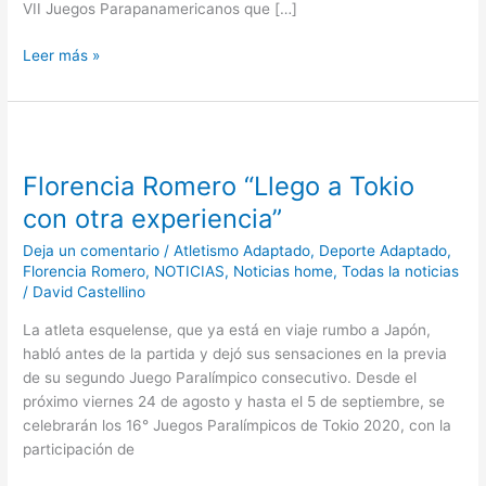
VII Juegos Parapanamericanos que […]
Leer más »
Florencia
Romero
Florencia Romero “Llego a Tokio
“Llego
a
con otra experiencia”
Tokio
Deja un comentario
/
Atletismo Adaptado
,
Deporte Adaptado
,
con
Florencia Romero
,
NOTICIAS
,
Noticias home
,
Todas la noticias
otra
/
David Castellino
experiencia”
La atleta esquelense, que ya está en viaje rumbo a Japón,
habló antes de la partida y dejó sus sensaciones en la previa
de su segundo Juego Paralímpico consecutivo. Desde el
próximo viernes 24 de agosto y hasta el 5 de septiembre, se
celebrarán los 16° Juegos Paralímpicos de Tokio 2020, con la
participación de