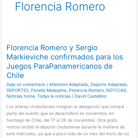
Florencia Romero
Florencia
Romero
Florencia Romero y Sergio
y
Sergio
Markieviche confirmados para los
Markieviche
Juegos ParaPanamericanos de
confirmados
Chile
para
los
Deja un comentario
/
Atletismo Adaptado
,
Deporte Adaptado
,
Juegos
DEPORTES
,
Fiorella Malaspina
,
Florencia Romero
,
NOTICIAS
,
ParaPanamericanos
Noticias home
,
Todas la noticias
/
David Castellino
de
Los atletas chubutenses integran la delegación que tomará
Chile
parte del evento que se desarrollará en noviembre, en
Santiago de Chile, del 17 al 26 de noviembre. Otra grata
noticia recibió el deporte chubutense durante la mañana de
este miércoles, ya que a poco más de un mes del inicio de los