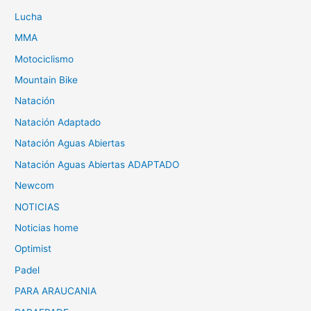
Lucha
MMA
Motociclismo
Mountain Bike
Natación
Natación Adaptado
Natación Aguas Abiertas
Natación Aguas Abiertas ADAPTADO
Newcom
NOTICIAS
Noticias home
Optimist
Padel
PARA ARAUCANIA