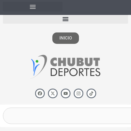
Ir
al
contenido
INICIO
F
X
Y
I
T
a
-
o
n
i
c
t
u
s
k
e
w
t
t
t
b
i
u
a
o
Buscar
o
t
b
g
k
o
t
e
r
k
e
a
r
m