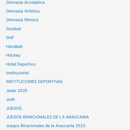
Gimnasia Acrobática
Gimnasia Artística
Gimnasia Rítmica
Goalball
Golf
Handball
Hóckey
Hotel Deportivo
Institucional
INSTITUCIONES DEPORTIVAS
Jadar 2025
Judo
JUEGOS
JUEGOS BINACIONALES DE LA ARAUCANIA
Juegos Binacionales de la Araucanía 2023