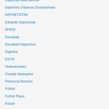
Deportes Urbanos Chubutenses
DEPORTISTAS
Eduardo Sepulveda
EPADE
Escalada
Escalada Deportiva
Esgrima
EVITA
Federaciones
Fiorella Malaspina
Florencia Romero
Fútbol
Fútbol Playa
Futsal