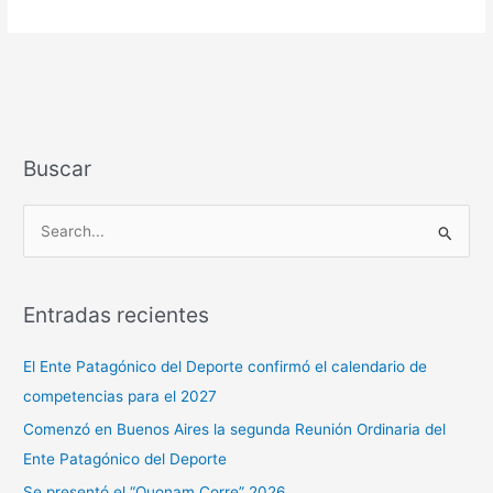
Buscar
B
u
s
Entradas recientes
c
a
El Ente Patagónico del Deporte confirmó el calendario de
r
competencias para el 2027
p
Comenzó en Buenos Aires la segunda Reunión Ordinaria del
o
Ente Patagónico del Deporte
r
Se presentó el “Quonam Corre” 2026