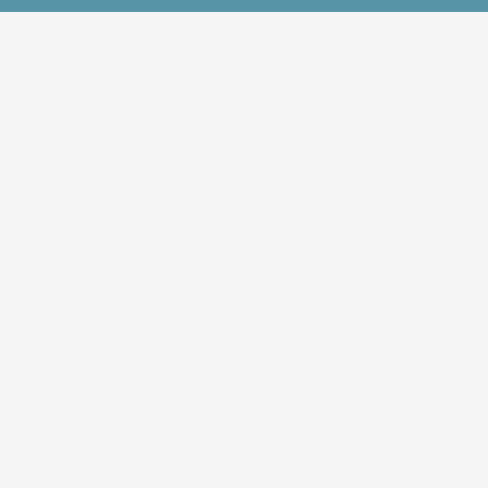
o
t
b
g
k
o
t
e
r
k
e
a
r
m