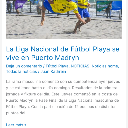
se
vive
en
Puerto
Madryn
La Liga Nacional de Fútbol Playa se
vive en Puerto Madryn
Deja un comentario
/
Fútbol Playa
,
NOTICIAS
,
Noticias home
,
Todas la noticias
/
Juan Kathrein
La rama masculina comenzó con su competencia ayer jueves
y se extiende hasta el día domingo. Resultados de la primera
jornada y fixture del día. Este jueves comenzó en la costa de
Puerto Madryn la Fase Final de la Liga Nacional masculina de
Fútbol Playa. Con la participación de 12 equipos de distintos
puntos del
Leer más »