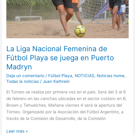
se
juega
en
Puerto
Madryn
La Liga Nacional Femenina de
Fútbol Playa se juega en Puerto
Madryn
Deja un comentario
/
Fútbol Playa
,
NOTICIAS
,
Noticias home
,
Todas la noticias
/
Juan Kathrein
El Torneo se realiza por primera vez en el país: Será del 3 al 6
de febrero en las canchas ubicadas en el sector costero en B.
Brown y Tehuelches. Mañana viernes 4 será la apertura del
Torneo. Organizado por la Asociación del Fútbol Argentino, a
través de la Comisión de Desarrollo, de la Comisión
Leer más »