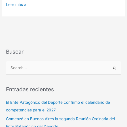
Leer más »
Buscar
B
u
s
Entradas recientes
c
a
El Ente Patagónico del Deporte confirmó el calendario de
r
competencias para el 2027
p
Comenzó en Buenos Aires la segunda Reunión Ordinaria del
o
Ente Patagónico del Deporte