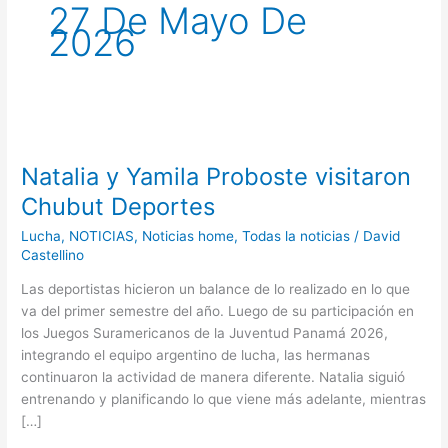
27 De Mayo De
2026
Natalia
y
Natalia y Yamila Proboste visitaron
Yamila
Proboste
Chubut Deportes
visitaron
Lucha
,
NOTICIAS
,
Noticias home
,
Todas la noticias
/
David
Chubut
Castellino
Deportes
Las deportistas hicieron un balance de lo realizado en lo que
va del primer semestre del año. Luego de su participación en
los Juegos Suramericanos de la Juventud Panamá 2026,
integrando el equipo argentino de lucha, las hermanas
continuaron la actividad de manera diferente. Natalia siguió
entrenando y planificando lo que viene más adelante, mientras
[…]