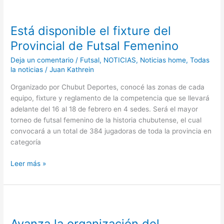
Está
disponible
Está disponible el fixture del
el
fixture
Provincial de Futsal Femenino
del
Deja un comentario
/
Futsal
,
NOTICIAS
,
Noticias home
,
Todas
Provincial
la noticias
/
Juan Kathrein
de
Futsal
Organizado por Chubut Deportes, conocé las zonas de cada
Femenino
equipo, fixture y reglamento de la competencia que se llevará
adelante del 16 al 18 de febrero en 4 sedes. Será el mayor
torneo de futsal femenino de la historia chubutense, el cual
convocará a un total de 384 jugadoras de toda la provincia en
categoría
Leer más »
Avanza
la
Avanza la organización del
organización