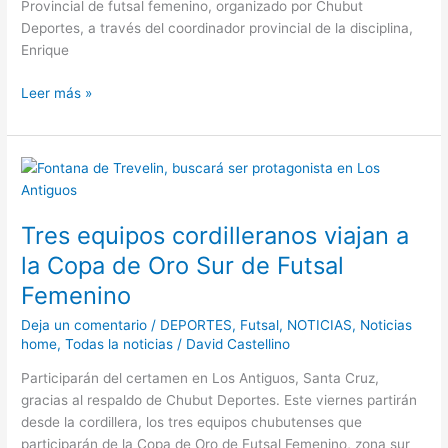
Provincial de futsal femenino, organizado por Chubut
Deportes, a través del coordinador provincial de la disciplina,
Enrique
Leer más »
Tres
equipos
cordilleranos
Tres equipos cordilleranos viajan a
viajan
a
la Copa de Oro Sur de Futsal
la
Femenino
Copa
de
Deja un comentario
/
DEPORTES
,
Futsal
,
NOTICIAS
,
Noticias
Oro
home
,
Todas la noticias
/
David Castellino
Sur
Participarán del certamen en Los Antiguos, Santa Cruz,
de
gracias al respaldo de Chubut Deportes. Este viernes partirán
Futsal
desde la cordillera, los tres equipos chubutenses que
Femenino
participarán de la Copa de Oro de Futsal Femenino, zona sur