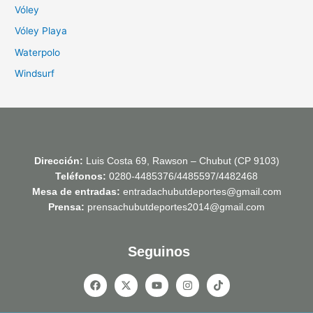
Vóley
Vóley Playa
Waterpolo
Windsurf
Dirección:
Luis Costa 69, Rawson – Chubut (CP 9103)
Teléfonos:
0280-4485376/4485597/4482468
Mesa de entradas:
entradachubutdeportes@gmail.com
Prensa:
prensachubutdeportes2014@gmail.com
Seguinos
F
X
Y
I
T
a
-
o
n
i
c
t
u
s
k
e
w
t
t
t