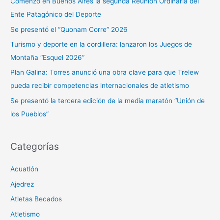
Comenzó en Buenos Aires la segunda Reunión Ordinaria del
r
Ente Patagónico del Deporte
p
Se presentó el “Quonam Corre” 2026
o
Turismo y deporte en la cordillera: lanzaron los Juegos de
r
Montaña “Esquel 2026”
:
Plan Galina: Torres anunció una obra clave para que Trelew
pueda recibir competencias internacionales de atletismo
Se presentó la tercera edición de la media maratón “Unión de
los Pueblos”
Categorías
Acuatlón
Ajedrez
Atletas Becados
Atletismo