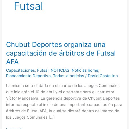
Futsal
Chubut
Deportes
Chubut Deportes organiza una
organiza
una
capacitación de árbitros de Futsal
capacitación
AFA
de
árbitros
Capacitaciones
,
Futsal
,
NOTICIAS
,
Noticias home
,
de
Planeamiento Deportivo
,
Todas la noticias
/
David Castellino
Futsal
La misma será dictada en el marco de los Juegos Comunales
AFA
que iniciarán el 10 de abril y el disertante será el instructor
Víctor Manosalva. La gerencia deportiva de Chubut Deportes
informó respecto al inicio de una importante capacitación para
árbitros de Futsal AFA, la cual se dictará dentro del marco de
los Juegos Comunales […]