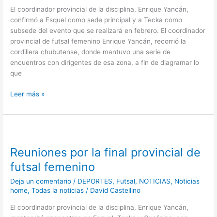
femenino
El coordinador provincial de la disciplina, Enrique Yancán,
confirmó a Esquel como sede principal y a Tecka como
subsede del evento que se realizará en febrero. El coordinador
provincial de futsal femenino Enrique Yancán, recorrió la
cordillera chubutense, donde mantuvo una serie de
encuentros con dirigentes de esa zona, a fin de diagramar lo
que
Leer más »
Reuniones
por
Reuniones por la final provincial de
la
final
futsal femenino
provincial
Deja un comentario
/
DEPORTES
,
Futsal
,
NOTICIAS
,
Noticias
de
home
,
Todas la noticias
/
David Castellino
futsal
femenino
El coordinador provincial de la disciplina, Enrique Yancán,