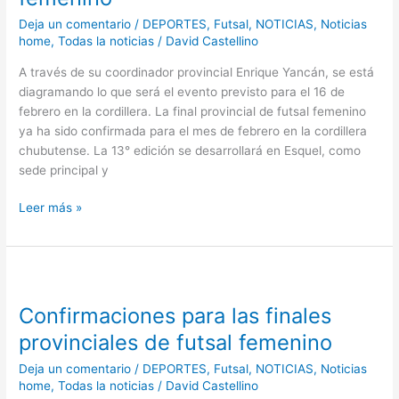
la
logística
Deja un comentario
/
DEPORTES
,
Futsal
,
NOTICIAS
,
Noticias
del
home
,
Todas la noticias
/
David Castellino
provincial
A través de su coordinador provincial Enrique Yancán, se está
de
diagramando lo que será el evento previsto para el 16 de
futsal
febrero en la cordillera. La final provincial de futsal femenino
femenino
ya ha sido confirmada para el mes de febrero en la cordillera
chubutense. La 13° edición se desarrollará en Esquel, como
sede principal y
Leer más »
Confirmaciones
para
Confirmaciones para las finales
las
finales
provinciales de futsal femenino
provinciales
Deja un comentario
/
DEPORTES
,
Futsal
,
NOTICIAS
,
Noticias
de
home
,
Todas la noticias
/
David Castellino
futsal