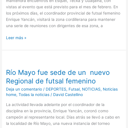
mantendrá encuentros en Esquel, Tecka y Gualjaina, con
vistas al evento que está previsto para el mes de febrero. En
los próximos días, el coordinador provincial de futsal femenino
Enrique Yancán, visitará la zona cordillerana para mantener
una serie de reuniones con dirigentes de esa zona, a
Leer más »
Río
Mayo
Río Mayo fue sede de un nuevo
fue
sede
Regional de futsal femenino
de
Deja un comentario
/
DEPORTES
,
Futsal
,
NOTICIAS
,
Noticias
un
home
,
Todas la noticias
/
David Castellino
nuevo
Regional
La actividad llevada adelante por el coordinador de la
de
disciplina en la provincia, Enrique Yancán, coronó como
futsal
campeón al representante local. Días atrás se llevó a cabo en
femenino
la localidad de Río Mayo, una nueva instancia del torneo