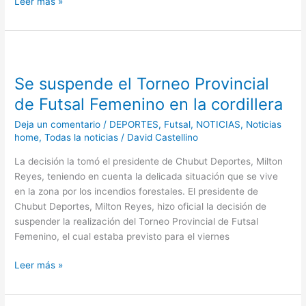
Leer más »
Se
suspende
Se suspende el Torneo Provincial
el
Torneo
de Futsal Femenino en la cordillera
Provincial
Deja un comentario
/
DEPORTES
,
Futsal
,
NOTICIAS
,
Noticias
de
home
,
Todas la noticias
/
David Castellino
Futsal
Femenino
La decisión la tomó el presidente de Chubut Deportes, Milton
en
Reyes, teniendo en cuenta la delicada situación que se vive
la
en la zona por los incendios forestales. El presidente de
cordillera
Chubut Deportes, Milton Reyes, hizo oficial la decisión de
suspender la realización del Torneo Provincial de Futsal
Femenino, el cual estaba previsto para el viernes
Leer más »