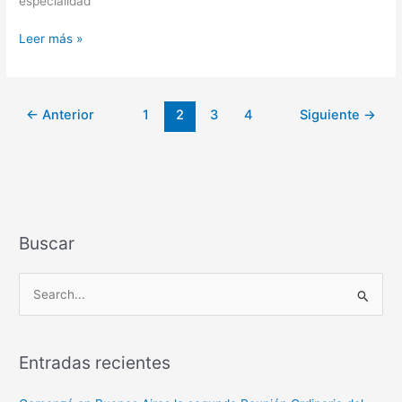
especialidad
Leer más »
←
Anterior
1
2
3
4
Siguiente
→
Buscar
B
u
s
Entradas recientes
c
a