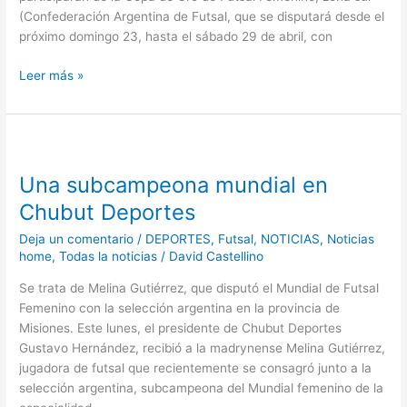
(Confederación Argentina de Futsal, que se disputará desde el
próximo domingo 23, hasta el sábado 29 de abril, con
Leer más »
Una
subcampeona
Una subcampeona mundial en
mundial
en
Chubut Deportes
Chubut
Deja un comentario
/
DEPORTES
,
Futsal
,
NOTICIAS
,
Noticias
Deportes
home
,
Todas la noticias
/
David Castellino
Se trata de Melina Gutiérrez, que disputó el Mundial de Futsal
Femenino con la selección argentina en la provincia de
Misiones. Este lunes, el presidente de Chubut Deportes
Gustavo Hernández, recibió a la madrynense Melina Gutiérrez,
jugadora de futsal que recientemente se consagró junto a la
selección argentina, subcampeona del Mundial femenino de la