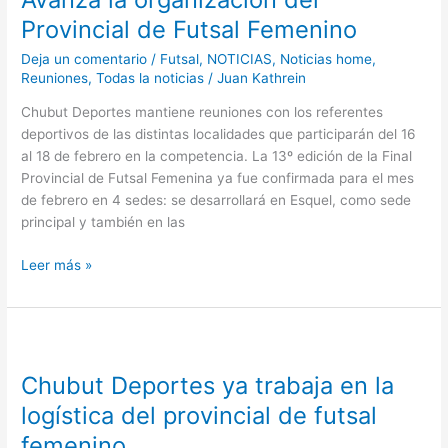
del
Provincial de Futsal Femenino
Provincial
Deja un comentario
/
Futsal
,
NOTICIAS
,
Noticias home
,
de
Reuniones
,
Todas la noticias
/
Juan Kathrein
Futsal
Femenino
Chubut Deportes mantiene reuniones con los referentes
deportivos de las distintas localidades que participarán del 16
al 18 de febrero en la competencia. La 13º edición de la Final
Provincial de Futsal Femenina ya fue confirmada para el mes
de febrero en 4 sedes: se desarrollará en Esquel, como sede
principal y también en las
Leer más »
Chubut
Deportes
Chubut Deportes ya trabaja en la
ya
trabaja
logística del provincial de futsal
en
femenino